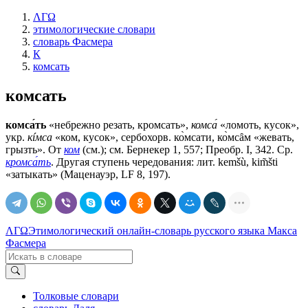
ΛΓΩ
этимологические словари
словарь Фасмера
К
комсать
комсать
комса́ть
«небрежно резать, кромсать»,
комса́
«ломоть, кусок»,
укр.
кíмса
«ком, кусок», сербохорв. ко̀мсати, ко̀мсȃм «жевать,
грызть». От
ком
(см.); см. Бернекер 1, 557; Преобр. I, 342. Ср.
кромса́ть
. Другая ступень чередования: лит. kemšù, kim̃šti
«затыкать» (Маценауэр, LF 8, 197).
ΛΓΩ
Этимологический онлайн-словарь русского языка Макса
Фасмера
Толковые словари