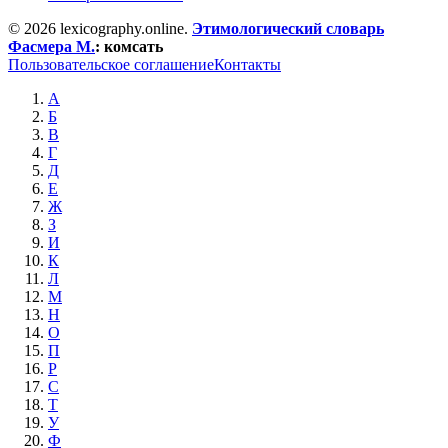
© 2026 lexicography.online.
Этимологический словарь
Фасмера М.
:
комсать
Пользовательское соглашение
Контакты
А
Б
В
Г
Д
Е
Ж
З
И
К
Л
М
Н
О
П
Р
С
Т
У
Ф