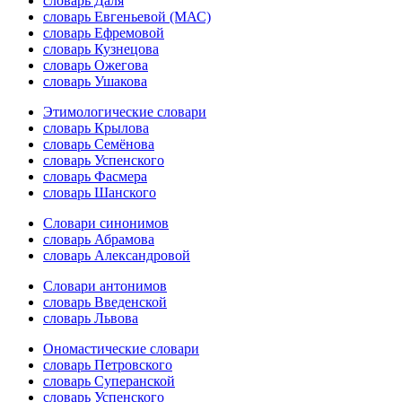
словарь Даля
словарь Евгеньевой (МАС)
словарь Ефремовой
словарь Кузнецова
словарь Ожегова
словарь Ушакова
Этимологические словари
словарь Крылова
словарь Семёнова
словарь Успенского
словарь Фасмера
словарь Шанского
Словари синонимов
словарь Абрамова
словарь Александровой
Словари антонимов
словарь Введенской
словарь Львова
Ономастические словари
словарь Петровского
словарь Суперанской
словарь Успенского