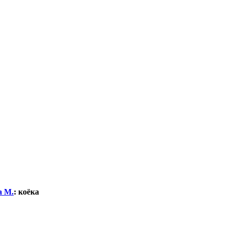
а М.
:
коёка