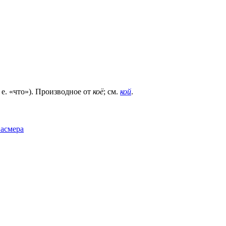
. е. «что»). Производное от
коё
; см.
кой
.
Фасмера