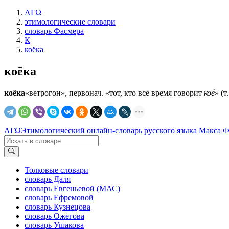
ΛΓΩ
этимологические словари
словарь Фасмера
К
коёка
коёка
коёка
«ветрогон», первонач. «тот, кто все время говорит
коё
» (т
ΛΓΩ
Этимологический онлайн-словарь русского языка Макса 
Толковые словари
словарь Даля
словарь Евгеньевой (МАС)
словарь Ефремовой
словарь Кузнецова
словарь Ожегова
словарь Ушакова