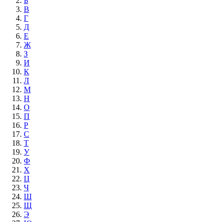
Б
В
Г
Д
Е
Ж
З
И
К
Л
М
Н
О
П
Р
С
Т
У
Ф
Х
Ц
Ч
Ш
Щ
Э