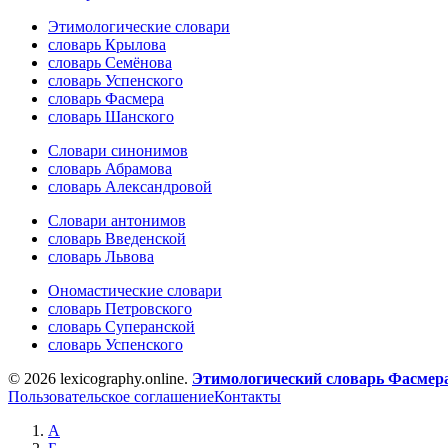
Этимологические словари
словарь Крылова
словарь Семёнова
словарь Успенского
словарь Фасмера
словарь Шанского
Словари синонимов
словарь Абрамова
словарь Александровой
Словари антонимов
словарь Введенской
словарь Львова
Ономастические словари
словарь Петровского
словарь Суперанской
словарь Успенского
© 2026 lexicography.online.
Этимологический словарь Фасмер
Пользовательское соглашение
Контакты
А