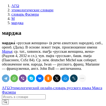
ΛΓΩ
этимологические словари
словарь Фасмера
М
марджа
марджа
марджа́
«русская женщина» (в речи азиатских народов), сиб.,
оренб. (Даль). В основе лежит тюрк. произношение имени
Марья
; ср. тат., хивинск. marǯa «русская женщина, жена»
(Радлов 4, 2032 и сл.), чув. majra «русская», башк. marja
(Паасонен, CsSz 84). Ср. нем. deutscher Мiсhеl как собират.
обозначение нем. народа, Iwan — русского, франц. Мarianne
— француженки, англ. John Bull — англичанина.
ΛΓΩ
Этимологический онлайн-словарь русского языка Макса
Фасмера