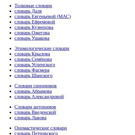
Толковые словари
словарь Даля
словарь Евгеньевой (МАС)
словарь Ефремовой
словарь Кузнецова
словарь Ожегова
словарь Ушакова
Этимологические словари
словарь Крылова
словарь Семёнова
словарь Успенского
словарь Фасмера
словарь Шанского
Словари синонимов
словарь Абрамова
словарь Александровой
Словари антонимов
словарь Введенской
словарь Львова
Ономастические словари
словарь Петровского