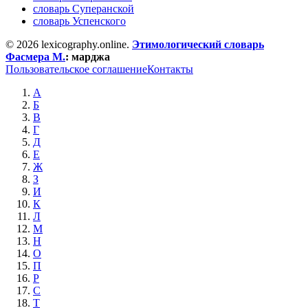
словарь Суперанской
словарь Успенского
© 2026 lexicography.online.
Этимологический словарь
Фасмера М.
:
марджа
Пользовательское соглашение
Контакты
А
Б
В
Г
Д
Е
Ж
З
И
К
Л
М
Н
О
П
Р
С
Т