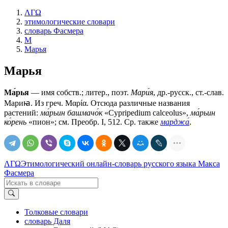
ΛΓΩ
этимологические словари
словарь Фасмера
М
Марья
Марья
Ма́рья
— имя собств.; литер., поэт.
Мари́я
, др.-русск., ст.-слав.
Мариꙗ
. Из греч. Μαρία. Отсюда различные названия
растений:
ма́рьин башмачо́к
«Сурriреdium саlсеоlus»,
ма́рьин
ко́рень
«пион»; см. Преобр. I, 512. Ср. также
марджа́
.
ΛΓΩ
Этимологический онлайн-словарь русского языка Макса
Фасмера
Толковые словари
словарь Даля