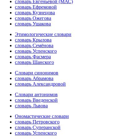
словарь Евгеньевой (МАС)
словарь Ефремовой
словарь Кузнецова
словарь Ожегова
словарь Ушакова
Этимологические словари
словарь Крылова
словарь Семёнова
словарь Успенского
словарь Фасмера
словарь Шанского
Словари синонимов
словарь Абрамова
словарь Александровой
Словари антонимов
словарь Введенской
словарь Львова
Ономастические словари
словарь Петровского
словарь Суперанской
словарь Успенского