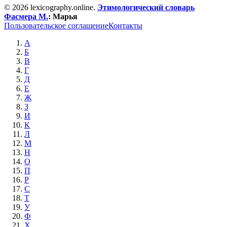
© 2026 lexicography.online.
Этимологический словарь
Фасмера М.
:
Марья
Пользовательское соглашение
Контакты
А
Б
В
Г
Д
Е
Ж
З
И
К
Л
М
Н
О
П
Р
С
Т
У
Ф
Х