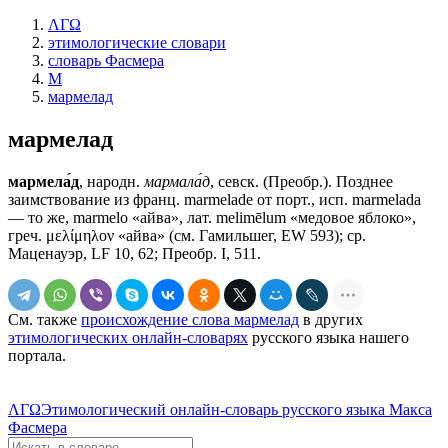
ΛΓΩ
этимологические словари
словарь Фасмера
М
мармелад
мармелад
мармела́д
, народн.
мармала́д
, севск. (Преобр.). Позднее
заимствование из франц. marmelade от порт., исп. marmelada
— то же, marmelo «айва», лат. melimēlum «медовое яблоко»,
греч. μελίμηλον «айва» (см. Гамильшег, ЕW 593); ср.
Маценауэр, LF 10, 62; Преобр. I, 511.
См. также
происхождение слова мармелад
в других
этимологических онлайн-словарях
русского языка нашего
портала.
ΛΓΩ
Этимологический онлайн-словарь русского языка Макса
Фасмера