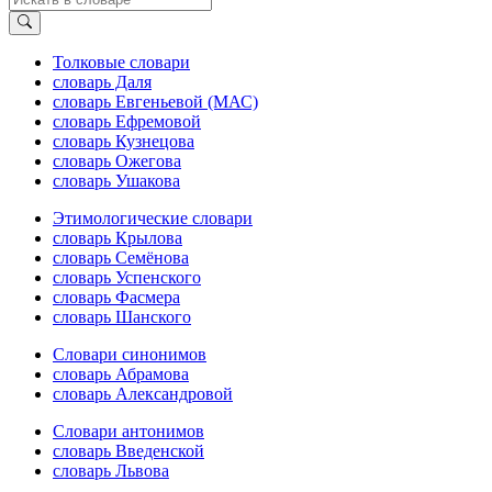
Толковые словари
словарь Даля
словарь Евгеньевой (МАС)
словарь Ефремовой
словарь Кузнецова
словарь Ожегова
словарь Ушакова
Этимологические словари
словарь Крылова
словарь Семёнова
словарь Успенского
словарь Фасмера
словарь Шанского
Словари синонимов
словарь Абрамова
словарь Александровой
Словари антонимов
словарь Введенской
словарь Львова