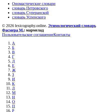
Ономастические словари
словарь Петровского
словарь Суперанской
словарь Успенского
© 2026 lexicography.online.
Этимологический словарь
Фасмера М.
:
мармелад
Пользовательское соглашение
Контакты
А
Б
В
Г
Д
Е
Ж
З
И
К
Л
М
Н
О
П
Р