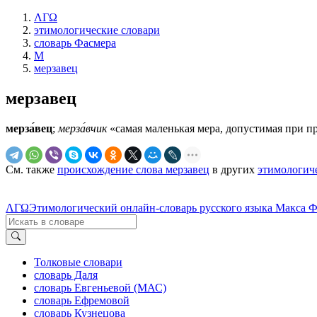
ΛΓΩ
этимологические словари
словарь Фасмера
М
мерзавец
мерзавец
мерза́вец
;
мерза́вчик
«самая маленькая мера, допустимая при пр
См. также
происхождение слова мерзавец
в других
этимологич
ΛΓΩ
Этимологический онлайн-словарь русского языка Макса 
Толковые словари
словарь Даля
словарь Евгеньевой (МАС)
словарь Ефремовой
словарь Кузнецова