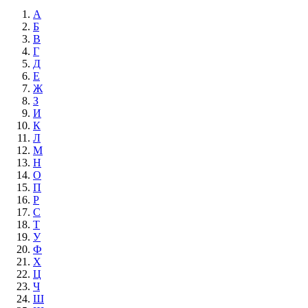
А
Б
В
Г
Д
Е
Ж
З
И
К
Л
М
Н
О
П
Р
С
Т
У
Ф
Х
Ц
Ч
Ш