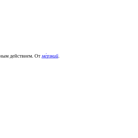
льным действием. От
ме́рзкий
.