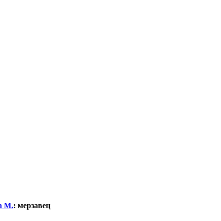
а М.
:
мерзавец