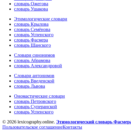
словарь Ожегова
словарь Ушакова
Этимологические словари
словарь Крылова
словарь Семёнова
словарь Успенского
словарь Фасмера
словарь Шанского
Словари синонимов
словарь Абрамова
словарь Александровой
Словари антонимов
словарь Введенской
словарь Львова
Ономастические словари
словарь Петровского
словарь Суперанской
словарь Успенского
© 2026 lexicography.online.
Этимологический словарь Фасмер
Пользовательское соглашение
Контакты