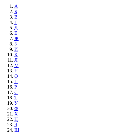
А
Б
В
Г
Д
Е
Ж
З
И
К
Л
М
Н
О
П
Р
С
Т
У
Ф
Х
Ц
Ч
Ш