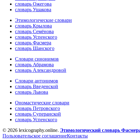
словарь Ожегова
словарь Ушакова
Этимологические словари
словарь Крылова
словарь Семёнова
словарь Успенского
словарь Фасмера
словарь Шанского
Словари синонимов
словарь Абрамова
словарь Александровой
Словари антонимов
словарь Введенской
словарь Львова
Ономастические словари
словарь Петровского
словарь Суперанской
словарь Успенского
© 2026 lexicography.online.
Этимологический словарь Фасмер
Пользовательское соглашение
Контакты