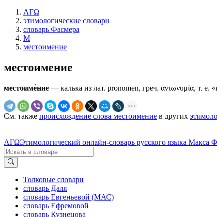
ΛΓΩ
этимологические словари
словарь Фасмера
М
местоимение
местоимение
местоиме́ние
— калька из лат. prōnōmen, греч. ἀντωνυμία, т. е. 
См. также
происхождение слова местоимение
в других
этимоло
ΛΓΩ
Этимологический онлайн-словарь русского языка Макса 
Толковые словари
словарь Даля
словарь Евгеньевой (МАС)
словарь Ефремовой
словарь Кузнецова