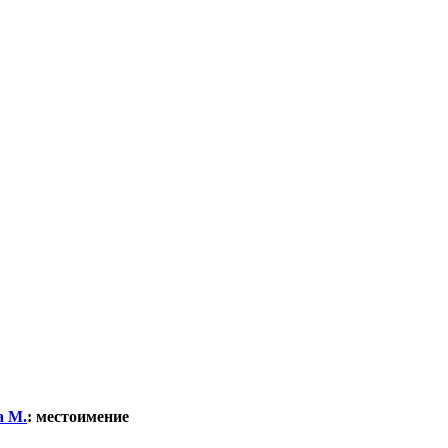
а М.
:
местоимение