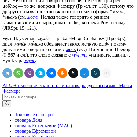
567. Нет оснований говорить о посредничестве ср.-греч.
μοῦλος — то же, вопреки Фасмеру (Гр.-сл. эт. 130), потому что
др.-русск. название этого животного имело форму *
мъскъ
,
*
мьскъ
(см.
меск
). Нельзя также говорить о раннем
заимствовании из народнолат. mūlus, вопреки Романскому
(JIRSpr. 15, 121).
мул
III, уменьш.
мулёк
— рыба «Мugil Серhаlus» (Преобр.);
диал.
мулёк
,
му́лька
обозначает также мелкую рыбу, почему
допустимо говорить о связи с
моль
(см.). По мнению Преобр.
(I, 567 и сл.), это слово связано с
му́лить
«натирать, давить»,
мул I. Ср.
омуль
.
ΛΓΩ
Этимологический онлайн-словарь русского языка Макса
Фасмера
Толковые словари
словарь Даля
словарь Евгеньевой (МАС)
словарь Ефремовой
словарь Кузнецова