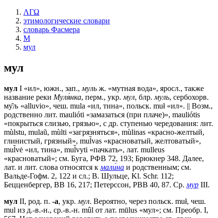
ΛΓΩ
этимологические словари
словарь Фасмера
М
мул
мул
мул
I «ил», южн., зап.,
муль
ж. «мутная вода», яросл., также
название реки
Муля́нка
, перм., укр.
мул
, блр.
муль
, сербохорв.
му̑љ «alluvio», чеш. mulа «ил, тина», польск. muł «ил». || Возм.,
родственно лит. maulióti «замазаться (при плаче)», mauliótis
«покрыться слизью, грязью», с др. ступенью чередования: лит.
mùlstu, mulaũ, mùlti «загрязняться», mùlinas «красно-желтый,
глинистый, грязный», mul̃vas «красноватый, желтоватый»,
mul̃vė «ил, тина», mul̃vyti «пачкать», лат. mulleus
«красноватый»; см. Буга, РФВ 72, 193; Брюкнер 348. Далее,
лат. и лит. слова относятся к
мали́на
и родственным; см.
Вальде-Гофм. 2, 122 и сл.; В. Шульце, Kl. Schr. 112;
Бецценбергер, ВВ 16, 217; Петерссон, РВВ 40, 87. Ср.
мур
III.
мул
II, род. п.
-а
, укр.
мул
. Вероятно, через польск. muł, чеш.
mul из д.-в.-н., ср.-в.-н. mûl от лат. mūlus «мул»; см. Преобр. I,