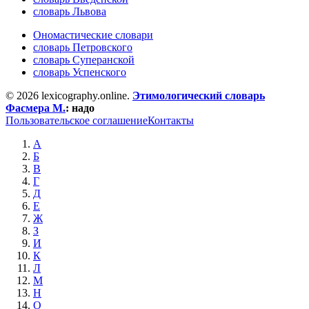
словарь Львова
Ономастические словари
словарь Петровского
словарь Суперанской
словарь Успенского
© 2026 lexicography.online.
Этимологический словарь
Фасмера М.
:
надо
Пользовательское соглашение
Контакты
А
Б
В
Г
Д
Е
Ж
З
И
К
Л
М
Н
О