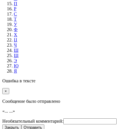
П
Р
С
Т
У
Ф
Х
Ц
Ч
Ш
Щ
Э
Ю
Я
Ошибка в тексте
×
Cообщение было отправлено
«...
...»
Необязательный комментарий:
Закрыть
Отправить