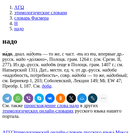
ΛΓΩ
этимологические словари
словарь Фасмера
Н
надо
надо
на́до
, диал.
на́доть
— то же, с част.
-ть
из
ти
, впервые др.-
русск.
надо
«до́лжно», Полоцк. грам. 1264 г. (см. Срезн. II,
277). Из др.-русск.
надобѣ
(еще в Полоцк. грам. 1407 г.; см.
Напьерский 131). Дат., местн. ед. ч. от др.-русск.
надоба
«надобность, потребность», совр.
на́доба
— то же,
на́добный
;
см. Бернекер 1, 203; Соболевский, Лекции 149; Мi. ЕW 47;
Преобр. I, 187. См.
до́ба
.
См. также
происхождение слова надо
в других
этимологических онлайн-словарях
русского языка нашего
портала.
ΛΓΩ
Этимологический онлайн-словарь русского языка Макса