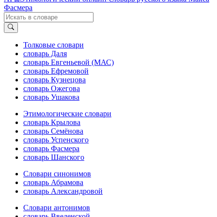
Фасмера
Толковые словари
словарь Даля
словарь Евгеньевой (МАС)
словарь Ефремовой
словарь Кузнецова
словарь Ожегова
словарь Ушакова
Этимологические словари
словарь Крылова
словарь Семёнова
словарь Успенского
словарь Фасмера
словарь Шанского
Словари синонимов
словарь Абрамова
словарь Александровой
Словари антонимов
словарь Введенской