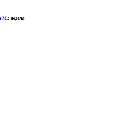
а М.
:
неделя