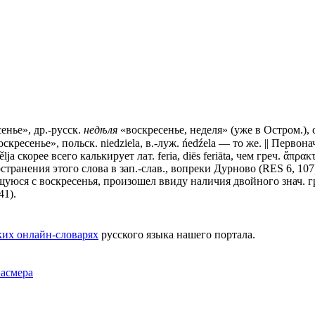
енье», др.-русск.
недѣля
«воскресенье, неделя» (уже в Остром.), с
 «воскресенье», польск. niedziela, в.-луж. ńedźela — то же. || Перв
a скорее всего калькирует лат. feria, diēs feriāta, чем греч. ἄπρακτ
транения этого слова в зап.-слав., вопреки Дурново (RЕS 6, 107)
щуюся с воскресенья, произошел ввиду наличия двойного знач. гре
41).
ких онлайн-словарях
русского языка нашего портала.
Фасмера