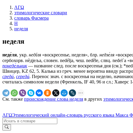
ΛΓΩ
этимологические словари
словарь Фасмера
Н
неделя
неделя
неде́ля
, укр.
недíля
«воскресенье, неделя», блр.
недзе́ля
«воскрес
сербохорв. нѐдjеља, словен. nedélja, чеш. neděle, слвц. nеdеl᾽а
понеде́льник
— название след. после воскресенья дня (см.); *nedělj
Швицер, KZ 62, 5. Калька из греч. менее вероятна ввиду распрос
среда́
,
середа́
. Перенос знач. с воскресенья на неделю, начинаю
считалась символом недели (Френкель, IF 40, 96 и сл.; Хаверс 1
См. также
происхождение слова неделя
в других
этимологичес
ΛΓΩ
Этимологический онлайн-словарь русского языка Макса 