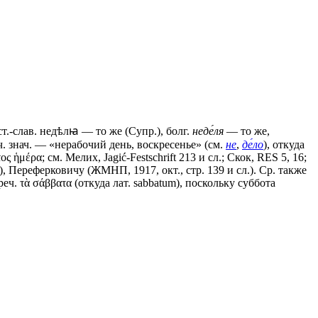
т.-слав.
недѣлꙗ
— то же (Супр.), болг.
неде́ля
— то же,
онач. знач. — «нерабочий день, воскресенье» (см.
не
,
де́ло
), откуда
ος ἡμέρα; см. Мелих, Jagić-Festschrift 213 и сл.; Скок, RЕS 5, 16;
, Переферковичу (ЖМНП, 1917, окт., стр. 139 и сл.). Ср. также
ч. τὰ σάββατα (откуда лат. sabbatum), поскольку суббота