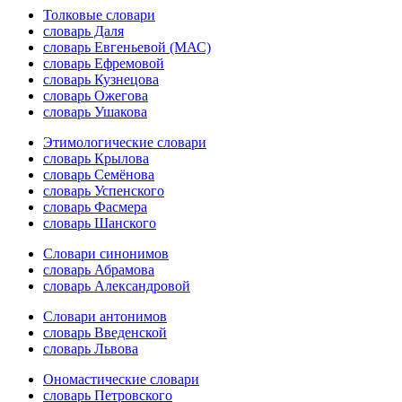
Толковые словари
словарь Даля
словарь Евгеньевой (МАС)
словарь Ефремовой
словарь Кузнецова
словарь Ожегова
словарь Ушакова
Этимологические словари
словарь Крылова
словарь Семёнова
словарь Успенского
словарь Фасмера
словарь Шанского
Словари синонимов
словарь Абрамова
словарь Александровой
Словари антонимов
словарь Введенской
словарь Львова
Ономастические словари
словарь Петровского