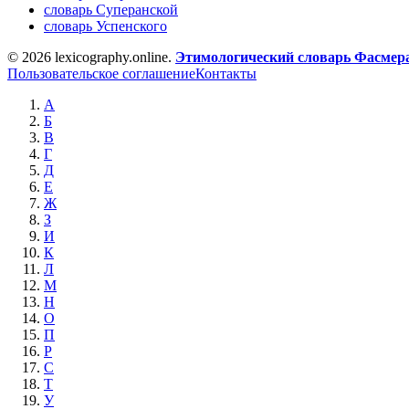
словарь Суперанской
словарь Успенского
© 2026 lexicography.online.
Этимологический словарь Фасмер
Пользовательское соглашение
Контакты
А
Б
В
Г
Д
Е
Ж
З
И
К
Л
М
Н
О
П
Р
С
Т
У