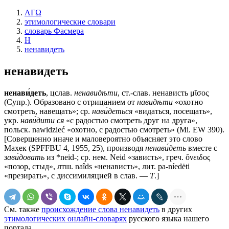
ΛΓΩ
этимологические словари
словарь Фасмера
Н
ненавидеть
ненавидеть
ненави́деть
, цслав.
ненавидѣти
, ст.-слав.
ненависть
μῖσος
(Супр.). Образовано с отрицанием от
навидѣти
«охотно
смотреть, навещать»; ср.
нави́деться
«видаться, посещать»,
укр.
нави́дити ся
«с радостью смотреть друг на друга»,
польск. nawidzieć «охотно, с радостью смотреть» (Мi. ЕW 390).
[Совершенно иначе и маловероятно объясняет это слово
Махек (SPFFBU 4, 1955, 25), производя
ненави́деть
вместе с
зави́довать
из *neid-; ср. нем. Neid «зависть», греч. ὄνειδος
«позор, стыд», лтш. naîds «ненависть», лит. pa-níedėti
«презирать», с диссимиляцией в слав. —
Т
.]
См. также
происхождение слова ненавидеть
в других
этимологических онлайн-словарях
русского языка нашего
портала.