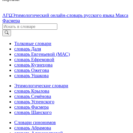
ΛΓΩ
Этимологический онлайн-словарь русского языка Макса
Фасмера
Толковые словари
словарь Даля
словарь Евгеньевой (МАС)
словарь Ефремовой
словарь Кузнецова
словарь Ожегова
словарь Ушакова
Этимологические словари
словарь Крылова
словарь Семёнова
словарь Успенского
словарь Фасмера
словарь Шанского
Словари синонимов
словарь Абрамова