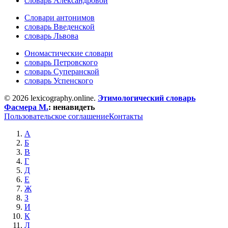
словарь Александровой
Словари антонимов
словарь Введенской
словарь Львова
Ономастические словари
словарь Петровского
словарь Суперанской
словарь Успенского
© 2026 lexicography.online.
Этимологический словарь
Фасмера М.
:
ненавидеть
Пользовательское соглашение
Контакты
А
Б
В
Г
Д
Е
Ж
З
И
К
Л