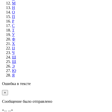
М
Н
О
П
Р
С
Т
У
Ф
Х
Ц
Ч
Ш
Щ
Э
Ю
Я
Ошибка в тексте
×
Cообщение было отправлено
«...
...»