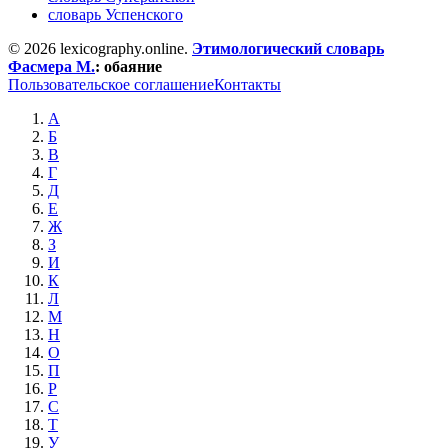
словарь Успенского
© 2026 lexicography.online.
Этимологический словарь
Фасмера М.
:
обаяние
Пользовательское соглашение
Контакты
А
Б
В
Г
Д
Е
Ж
З
И
К
Л
М
Н
О
П
Р
С
Т
У