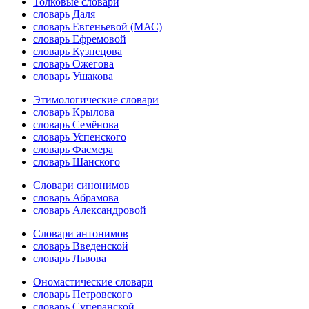
Толковые словари
словарь Даля
словарь Евгеньевой (МАС)
словарь Ефремовой
словарь Кузнецова
словарь Ожегова
словарь Ушакова
Этимологические словари
словарь Крылова
словарь Семёнова
словарь Успенского
словарь Фасмера
словарь Шанского
Словари синонимов
словарь Абрамова
словарь Александровой
Словари антонимов
словарь Введенской
словарь Львова
Ономастические словари
словарь Петровского
словарь Суперанской