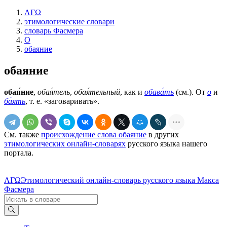
ΛΓΩ
этимологические словари
словарь Фасмера
О
обаяние
обаяние
обая́ние
,
обая́тель
,
обая́тельный
, как и
обава́ть
(см.). От
о
и
ба́ять
, т. е. «заговаривать».
См. также
происхождение слова обаяние
в других
этимологических онлайн-словарях
русского языка нашего
портала.
ΛΓΩ
Этимологический онлайн-словарь русского языка Макса
Фасмера