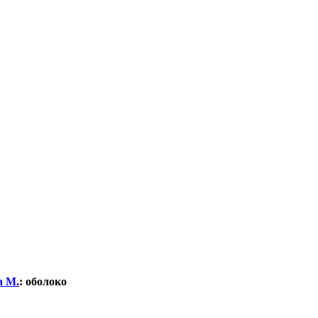
а М.
:
оболоко