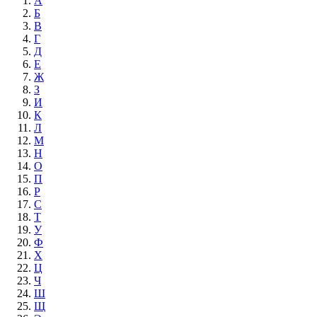
А
Б
В
Г
Д
Е
Ж
З
И
К
Л
М
Н
О
П
Р
С
Т
У
Ф
Х
Ц
Ч
Ш
Щ