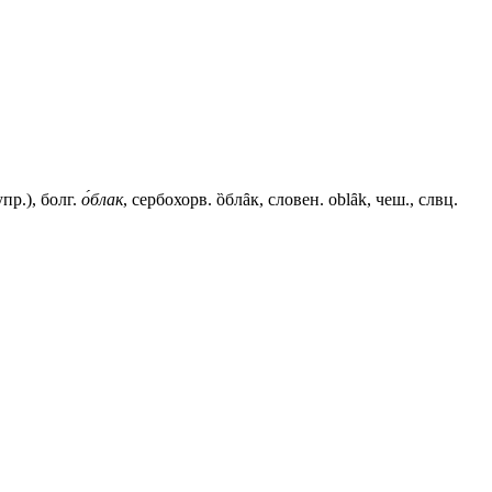
пр.), болг.
о́блак
, сербохорв. ȍблȃк, словен. oblȃk, чеш., слвц.