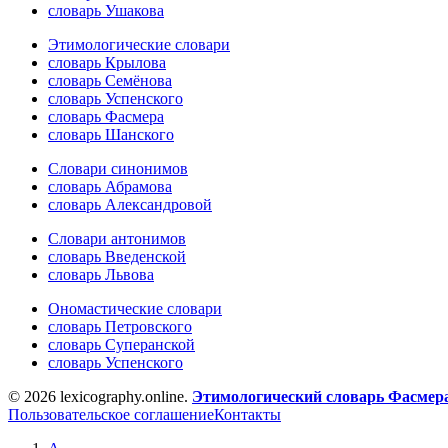
словарь Ушакова
Этимологические словари
словарь Крылова
словарь Семёнова
словарь Успенского
словарь Фасмера
словарь Шанского
Словари синонимов
словарь Абрамова
словарь Александровой
Словари антонимов
словарь Введенской
словарь Львова
Ономастические словари
словарь Петровского
словарь Суперанской
словарь Успенского
© 2026 lexicography.online.
Этимологический словарь Фасмер
Пользовательское соглашение
Контакты