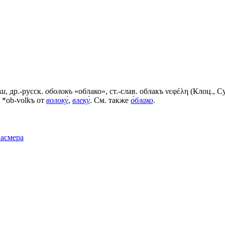
ки
, др.-русск.
оболокъ
«облако», ст.-слав.
облакъ
νεφέλη (Клоц., Су
з *ob-volkъ от
волоку́
,
влеку́
. См. также
о́блако
.
Фасмера