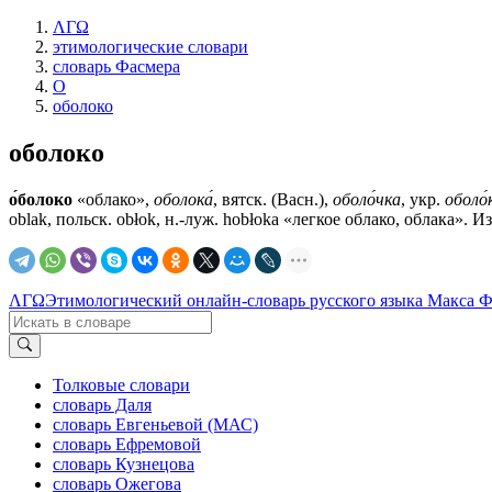
ΛΓΩ
этимологические словари
словарь Фасмера
О
оболоко
оболоко
о́болоко
«облако»,
оболока́
, вятск. (Васн.),
оболо́чка
, укр.
оболо́
oblak, польск. оbłоk, н.-луж. hobłoka «легкое облако, облака». И
ΛΓΩ
Этимологический онлайн-словарь русского языка Макса 
Толковые словари
словарь Даля
словарь Евгеньевой (МАС)
словарь Ефремовой
словарь Кузнецова
словарь Ожегова