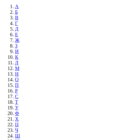
А
Б
В
Г
Д
Е
Ж
З
И
К
Л
М
Н
О
П
Р
С
Т
У
Ф
Х
Ц
Ч
Ш