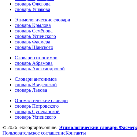
словарь Ожегова
словарь Ушакова
Этимологические словари
словарь Крылова
словарь Семёнова
словарь Успенского
словарь Фасмера
словарь Шанского
Словари синонимов
словарь Абрамова
словарь Александровой
Словари антонимов
словарь Введенской
словарь Львова
Ономастические словари
словарь Петровского
словарь Суперанской
словарь Успенского
© 2026 lexicography.online.
Этимологический словарь Фасмер
Пользовательское соглашение
Контакты