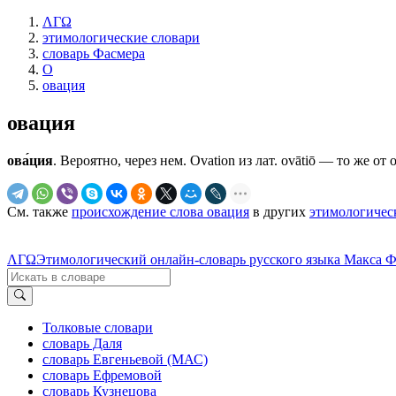
ΛΓΩ
этимологические словари
словарь Фасмера
О
овация
овация
ова́ция
. Вероятно, через нем. Оvаtiоn из лат. ovātiō — то же от 
См. также
происхождение слова овация
в других
этимологичес
ΛΓΩ
Этимологический онлайн-словарь русского языка Макса 
Толковые словари
словарь Даля
словарь Евгеньевой (МАС)
словарь Ефремовой
словарь Кузнецова