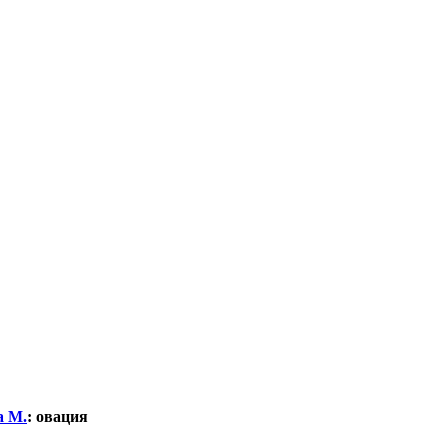
а М.
:
овация