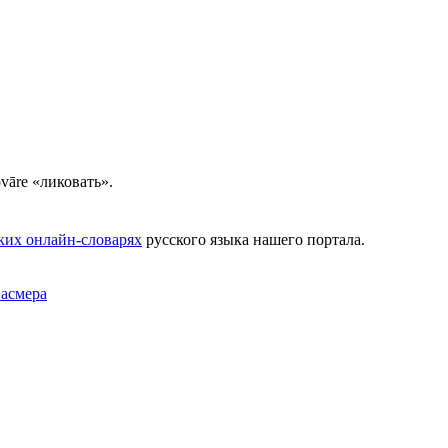
ovāre «ликовать».
ких онлайн-словарях
русского языка нашего портала.
Фасмера