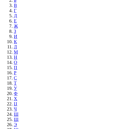
Б
В
Г
Д
Е
Ж
З
И
К
Л
М
Н
О
П
Р
С
Т
У
Ф
Х
Ц
Ч
Ш
Щ
Э