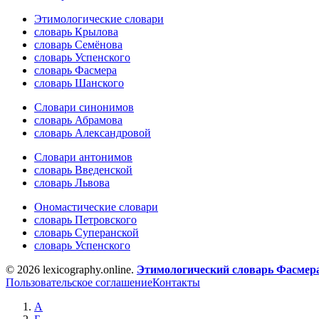
Этимологические словари
словарь Крылова
словарь Семёнова
словарь Успенского
словарь Фасмера
словарь Шанского
Словари синонимов
словарь Абрамова
словарь Александровой
Словари антонимов
словарь Введенской
словарь Львова
Ономастические словари
словарь Петровского
словарь Суперанской
словарь Успенского
© 2026 lexicography.online.
Этимологический словарь Фасмер
Пользовательское соглашение
Контакты
А