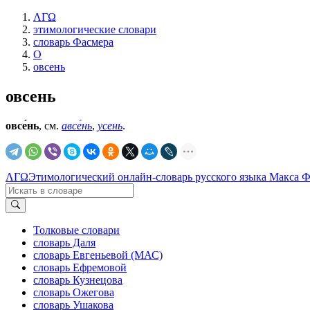
ΛΓΩ
этимологические словари
словарь Фасмера
О
овсень
овсень
овсе́нь
, см.
авсе́нь
,
усень
.
ΛΓΩ
Этимологический онлайн-словарь русского языка Макса 
Толковые словари
словарь Даля
словарь Евгеньевой (МАС)
словарь Ефремовой
словарь Кузнецова
словарь Ожегова
словарь Ушакова