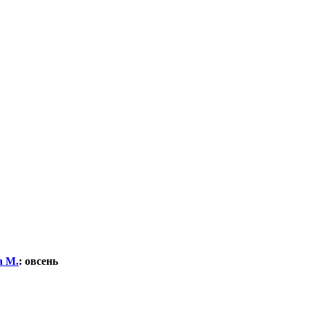
а М.
:
овсень