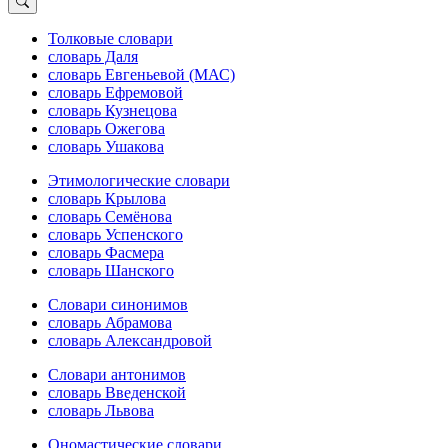
Толковые словари
словарь Даля
словарь Евгеньевой (МАС)
словарь Ефремовой
словарь Кузнецова
словарь Ожегова
словарь Ушакова
Этимологические словари
словарь Крылова
словарь Семёнова
словарь Успенского
словарь Фасмера
словарь Шанского
Словари синонимов
словарь Абрамова
словарь Александровой
Словари антонимов
словарь Введенской
словарь Львова
Ономастические словари