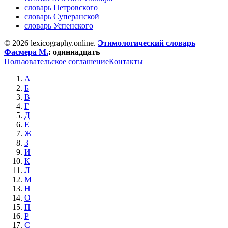
словарь Петровского
словарь Суперанской
словарь Успенского
© 2026 lexicography.online.
Этимологический словарь
Фасмера М.
:
одиннадцать
Пользовательское соглашение
Контакты
А
Б
В
Г
Д
Е
Ж
З
И
К
Л
М
Н
О
П
Р
С