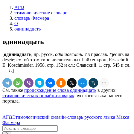
ΛΓΩ
этимологические словари
словарь Фасмера
О
одиннадцать
одиннадцать
[
оди́ннадцать
, др.-русск.
одинадесѧть
. Из праслав. *jedinъ na
desęte; см. об этом типе числительных Райхенкрон, Festschrift
E. Koschmieder, 1958, стр. 152 и сл.; Славский, 1, стр. 545 и сл.
—
Т
.]
См. также
происхождение слова одиннадцать
в других
этимологических онлайн-словарях
русского языка нашего
портала.
ΛΓΩ
Этимологический онлайн-словарь русского языка Макса
Фасмера