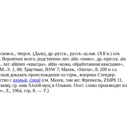
вск., тверск. (Даль), др.-русск., русск.-цслав. (ХII в.)
олъ
. Вероятнее всего, родственно лит. alùs «пиво», др.-прусск. аlu
во», лат. аlūmеn «квасцы», alūta «кожа, обработанная квасцами»,
М.-Э. 1, 68; Траутман, ВSW 7; Махек, «Slavia», 8, 209 и сл.
ельзя доказать происхождение из герм., вопреки Стендер-
дство с
яловый
,
ёлкий
(см. Махек, там же; Френкель, ZfslPh 11,
фскому, ср. имя Ἀλούθ-αγος в Ольвии. Осет. слово производят из
», Л., 1964, стр. 8. —
Т
.]