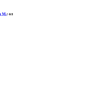
а М.
:
ол