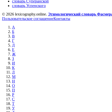
словарь Суперанской
словарь Успенского
© 2026 lexicography.online.
Этимологический словарь Фасмер
Пользовательское соглашение
Контакты
А
Б
В
Г
Д
Е
Ж
З
И
К
Л
М
Н
О
П
Р
С
Т
У