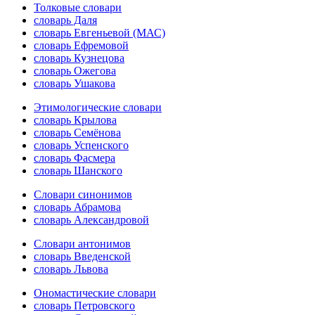
Толковые словари
словарь Даля
словарь Евгеньевой (МАС)
словарь Ефремовой
словарь Кузнецова
словарь Ожегова
словарь Ушакова
Этимологические словари
словарь Крылова
словарь Семёнова
словарь Успенского
словарь Фасмера
словарь Шанского
Словари синонимов
словарь Абрамова
словарь Александровой
Словари антонимов
словарь Введенской
словарь Львова
Ономастические словари
словарь Петровского