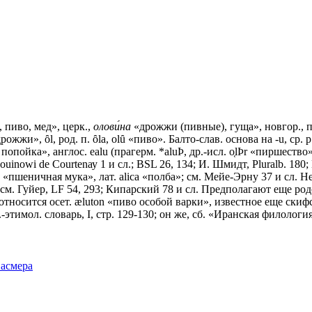
 пиво, мед», церк.,
олови́на
«дрожжи (пивные), гуща», новгор., пско
жжи», ȏl, род. п. ȏlа, olȗ «пиво». Балто-слав. основа на -u, ср. р
о, попойка», англос. еаlu (прагерм. *aluÞ, др.-исл. o͔lÞr «пиршест
uinowi dе Соurtеnау 1 и сл.; ВSL 26, 134; И. Шмидт, Pluralb. 180; 
«пшеничная мука», лат. аliса «полба»; см. Мейе-Эрну 37 и сл. Н
; см. Гуйер, LF 54, 293; Кипарский 78 и сл. Предполагают еще ро
же относится осет. æluton «пиво особой варки», известное еще ски
т.-этимол. словарь, I, стр. 129-130; он же, сб. «Иранская филология
Фасмера