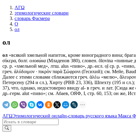
ΛΓΩ
этимологические словари
словарь Фасмера
О
ол
ол
ол
«всякий хмельной напиток, кроме виноградного вина; брага,
σίκερα, болг.
олови́на
(Младенов 380), словен. ȏlovina «пивные дро
ср. р. «хмельной мед», лтш. alus «пиво», др.-исл. o͔l ср. р. «пив
греч. ἀλύδοιμον · πικρὸν παρὰ Σώφρονι (Гесихий); см. Мейе, Baudo
Далее с этими словами сближаются греч. ἀλέω «мелю», ἄλευρον 
Петерсену (294 и сл.), Хирту (РВВ 23, 336), Шпехту (195 и сл.)
37), что, однако, недостоверно ввиду аl- в греч. и лат. [Сюда 
др.-герм. alut «пиво»; см. Абаев, ОЯФ, I, стр. 60, 153; он же, Ис
ΛΓΩ
Этимологический онлайн-словарь русского языка Макса 