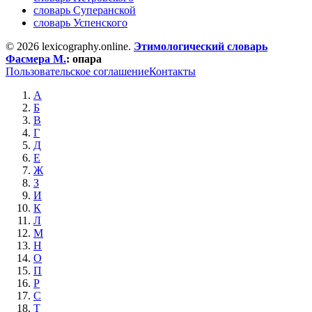
словарь Суперанской
словарь Успенского
© 2026 lexicography.online.
Этимологический словарь
Фасмера М.
:
опара
Пользовательское соглашение
Контакты
А
Б
В
Г
Д
Е
Ж
З
И
К
Л
М
Н
О
П
Р
С
Т