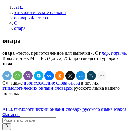
ΛΓΩ
этимологические словари
словарь Фасмера
О
опара
опара
опа́ра
«тесто, приготовленное для выпечки». От
пар
,
па́рить
.
Вряд ли нрав Мi. ТЕl. (Доп. 2, 75), производя от тур. араrа —
то же.
См. также
происхождение слова опара
в других
этимологических онлайн-словарях
русского языка нашего
портала.
ΛΓΩ
Этимологический онлайн-словарь русского языка Макса
Фасмера