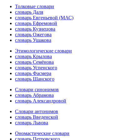
Толковые словари
словарь Даля
словарь Евгеньевой (МАС)
словарь Ефремовой
словарь Кузнецова
словарь Ожегова
словарь Ушакова
Этимологические словари
словарь Крылова
словарь Семёнова
словарь Успенского
словарь Фасмера
словарь Шанского
Словари синонимов
словарь Абрамова
словарь Александровой
Словари антонимов
словарь Введенской
словарь Львова
Ономастические словари
словарь Петровского