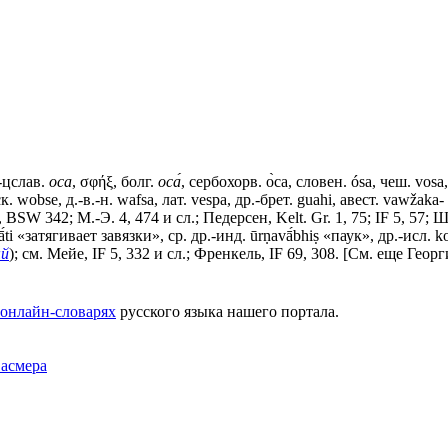
.-цслав.
оса
, σφήξ, болг.
оса́
, сербохорв. о̀са, словен. ósa, чеш. vоsа,
к. wobse, д.-в.-н. wafsa, лат. vеsра, др.-брет. guahi, авест. vаwžа
 ВSW 342; М.-Э. 4, 474 и сл.; Педерсен, Kelt. Gr. 1, 75; IF 5, 57; 
ā́ti «затягивает завязки», ср. др.-инд. ūrṇavā́bhiṣ «паук», др.-ис
ый
); см. Мейе, IF 5, 332 и сл.; Френкель, IF 69, 308. [См. еще Геор
онлайн-словарях
русского языка нашего портала.
Фасмера