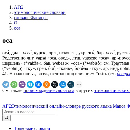
ΛΓΩ
этимологические словари
словарь Фасмера
О
оса
оса
оса́
, диал.
осва́
, курск., орл., псковск., укр.
оса́
, блр.
осва́
, русск
Родственно лит. vapsà «оса, овод», лтш. vарsеnе «оса», др.-прусс
шершень» (*vаbžа-), бав. wеbеs ж. «оса» (*wabisô); см. Траутман,
(*vebhni̯ō) «тку», греч. ὑφή «ткань», ὑφαίνω «тку», др.-инд. ubhn
41. Начальное v-, возм., исчезло под влиянием *ostrъ (см.
о́стр
См. также
происхождение слова оса
в других
этимологических 
ΛΓΩ
Этимологический онлайн-словарь русского языка Макса 
Толковые словари