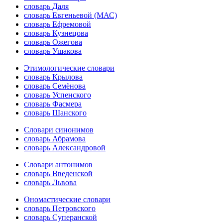
словарь Даля
словарь Евгеньевой (МАС)
словарь Ефремовой
словарь Кузнецова
словарь Ожегова
словарь Ушакова
Этимологические словари
словарь Крылова
словарь Семёнова
словарь Успенского
словарь Фасмера
словарь Шанского
Словари синонимов
словарь Абрамова
словарь Александровой
Словари антонимов
словарь Введенской
словарь Львова
Ономастические словари
словарь Петровского
словарь Суперанской