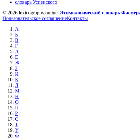
словарь Успенского
© 2026 lexicography.online.
Этимологический словарь Фасмер
Пользовательское соглашение
Контакты
А
Б
В
Г
Д
Е
Ж
З
И
К
Л
М
Н
О
П
Р
С
Т
У
Ф