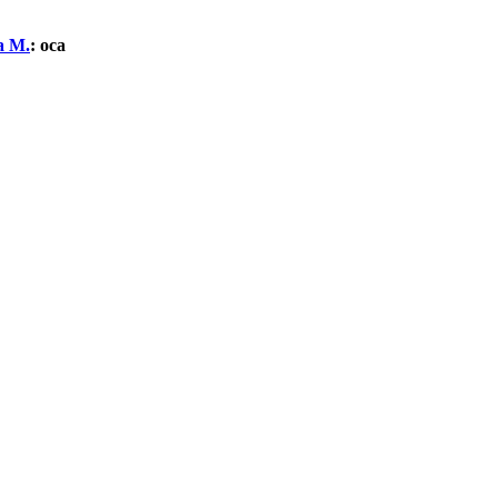
а М.
:
оса