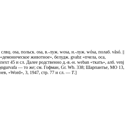
 слвц. оsа, польск. оsа, в.-луж. wоsа, н.-луж. wósa, полаб. våsó. ||
kа- «демоническое животное», белудж. gvabz «пчела, оса,
Шпехт 45 и сл. Далее родственно д.-в.-н. wеbаn «ткать», алб. venj
л. ko͔ngurvafa — то же; см. Гофман, Gr. Wb. 338; Шарпантье, МО 13,
гиев, «Word», 3, 1947, стр. 77 и сл. —
Т
.]