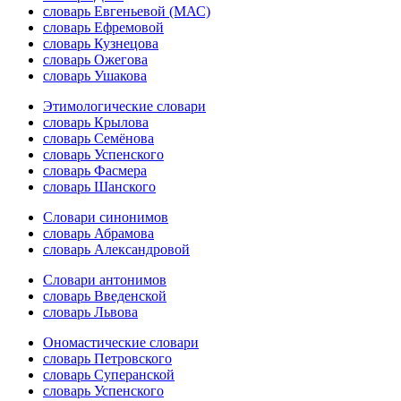
словарь Евгеньевой (МАС)
словарь Ефремовой
словарь Кузнецова
словарь Ожегова
словарь Ушакова
Этимологические словари
словарь Крылова
словарь Семёнова
словарь Успенского
словарь Фасмера
словарь Шанского
Словари синонимов
словарь Абрамова
словарь Александровой
Словари антонимов
словарь Введенской
словарь Львова
Ономастические словари
словарь Петровского
словарь Суперанской
словарь Успенского