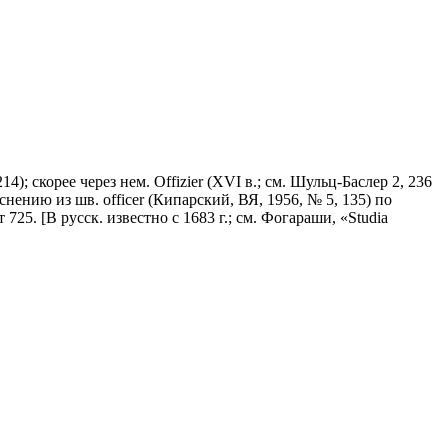
14); скорее через нем. Offizier (ХVI в.; см. Шульц-Баслер 2, 236
яснению из шв. оffiсеr (Кипарский, ВЯ, 1956, № 5, 135) по
725. [В русск. известно с 1683 г.; см. Фогараши, «Studiа