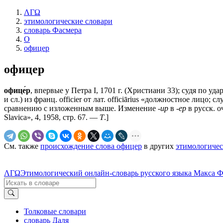
ΛΓΩ
этимологические словари
словарь Фасмера
О
офицер
офицер
офице́р
, впервые у Петра I, 1701 г. (Христиани 33); судя по уда
и сл.) из франц. officier от лат. officiārius «должностное лицо
сравнению с изложенным выше. Изменение
-ир
в
-ер
в русск. о
Slavica», 4, 1958, стр. 67. —
Т
.]
См. также
происхождение слова офицер
в других
этимологичес
ΛΓΩ
Этимологический онлайн-словарь русского языка Макса 
Толковые словари
словарь Даля