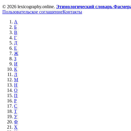
© 2026 lexicography.online.
Этимологический словарь Фасмер
Пользовательское соглашение
Контакты
А
Б
В
Г
Д
Е
Ж
З
И
К
Л
М
Н
О
П
Р
С
Т
У
Ф
Х