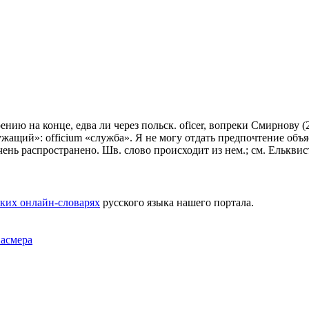
рению на конце, едва ли через польск. оfiсеr, вопреки Смирнову (2
; служащий»: officium «служба». Я не могу отдать предпочтение объ
чень распространено. Шв. слово происходит из нем.; см. Ельквист 
ких онлайн-словарях
русского языка нашего портала.
Фасмера