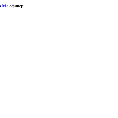
а М.
:
офицер