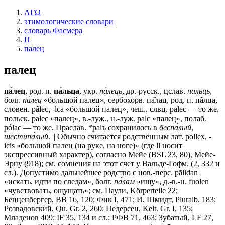
ΛΓΩ
этимологические словари
словарь Фасмера
П
палец
палец
па́лец
, род. п.
па́льца
, укр.
па́лець
, др.-русск., цслав.
пальць
,
болг.
па́лец
«большой палец», сербохорв. па̏лац, род. п. пȃлца,
словен. рȃlес, -lса «большой палец», чеш., слвц. раlес — то же,
польск. раlес «палец», в.-луж., н.-луж. раlс «палец», полаб.
рólас — то же. Праслав. *раlъ сохранилось в
беспа́лый
,
шестипа́лый
. || Обычно считается родственным лат. роllех, -
icis «большой палец (на руке, на ноге)» (где ll носит
экспрессивный характер), согласно Мейе (ВSL 23, 80), Мейе-
Эрну (918); см. сомнения на этот счет у Вальде-Гофм. (2, 332 и
сл.). Допустимо дальнейшее родство с нов.-перс. pālidan
«искать, идти по следам», болг.
па́лам
«ищу», д.-в.-н. fuolen
«чувствовать, ощущать»; см. Паули, Körperteile 22;
Бецценбергер, ВВ 16, 120; Фик I, 471; И. Шмидт, Pluralb. 183;
Розвадовский, Qu. Gr. 2, 260; Педерсен, Kelt. Gr. I, 135;
Младенов 409; IF 35, 134 и сл.; РФВ 71, 463; Зубатый, LF 27,