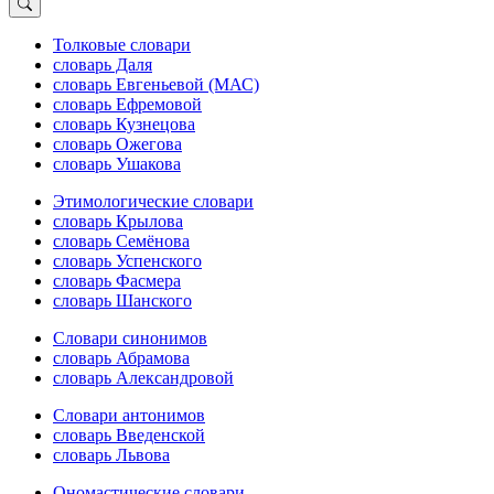
Толковые словари
словарь Даля
словарь Евгеньевой (МАС)
словарь Ефремовой
словарь Кузнецова
словарь Ожегова
словарь Ушакова
Этимологические словари
словарь Крылова
словарь Семёнова
словарь Успенского
словарь Фасмера
словарь Шанского
Словари синонимов
словарь Абрамова
словарь Александровой
Словари антонимов
словарь Введенской
словарь Львова
Ономастические словари