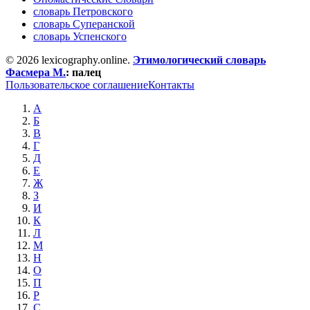
словарь Петровского
словарь Суперанской
словарь Успенского
© 2026 lexicography.online.
Этимологический словарь
Фасмера М.
:
палец
Пользовательское соглашение
Контакты
А
Б
В
Г
Д
Е
Ж
З
И
К
Л
М
Н
О
П
Р
С