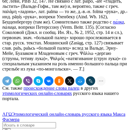
68; Леви, РВВ 32, 147. Не связано с лат. раlро, -ārе «гладить,
льстить» (Вальде-Гофм., там же) и, вероятно, также с греч.
παλάμη «ладонь», лат. раlmа — то же, д.-в.-н. folma «рука», др.-
инд. pāṇíṣ «рука», вопреки Уленбеку (Aind. Wb. 162),
Бецценбергеру (там же). Сомнительно также родство с
па́лка
,
па́лица
, вопреки Петерссону (Verm. Beitr. 135). [Согласно
Соколовой (Докл. и сообщ. Ин. Яз., № 2, 1952, стр. 14 и сл.),
первонач. знач. «большой палец» хорошо прослеживается в
стар. русск. текстах. Мошинский (Zasiąg, стр. 127) связывает
слав. раlъ, раlьсь «большой палец» вслед за Вальде, Эрну-
Мейе, Буазаком и Младеновым с греч. Ψάλλω «дергаю
(струны, тетиву лука)», Ψαλμός «натягивание (струн лука)» со
специальным указанием на роль именно большого пальца при
стрельбе из лука «по-монгольски». —
Т
.]
См. также
происхождение слова палец
в других
этимологических онлайн-словарях
русского языка нашего
портала.
ΛΓΩ
Этимологический онлайн-словарь русского языка Макса
Фасмера