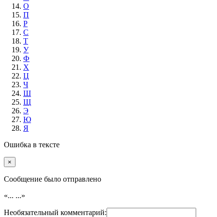
О
П
Р
С
Т
У
Ф
Х
Ц
Ч
Ш
Щ
Э
Ю
Я
Ошибка в тексте
×
Cообщение было отправлено
«...
...»
Необязательный комментарий: