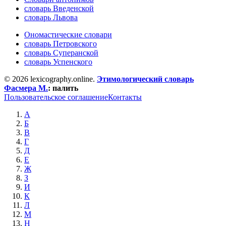
словарь Введенской
словарь Львова
Ономастические словари
словарь Петровского
словарь Суперанской
словарь Успенского
© 2026 lexicography.online.
Этимологический словарь
Фасмера М.
:
палить
Пользовательское соглашение
Контакты
А
Б
В
Г
Д
Е
Ж
З
И
К
Л
М
Н