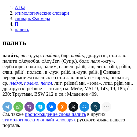
ΛΓΩ
этимологические словари
словарь Фасмера
П
палить
палить
пали́ть
,
палю́
, укр.
пали́ти
, блр.
палíць
, др.-русск., ст.-слав.
палити
φλέγεσθαι, φλογίζειν (Супр.), болг.
па́ля
«жгу»,
сербохорв. па́лити, пȃли̑м, словен. páliti, -im, чеш. páliti, pálím,
слвц. рálit᾽, польск., в.-луж. palić, н.-луж. paliś. || Связано
чередованием гласных со ст.-слав.
полѣти
«гореть, пылать»;
ср.
пла́мя
,
поле́но
,
пе́пел
, лит. реlеnаĩ мн. «зола», лтш. pę̀lni мн.,
др.-прусск. реlаnnе — то же; см. Мейе, МSL 9, 143; 19, 185; ét.
230; Траутман, ВSW 212 и сл.; Младенов 409.
См. также
происхождение слова палить
в других
этимологических онлайн-словарях
русского языка нашего
портала.