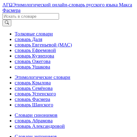
ΛΓΩ
Этимологический онлайн-словарь русского языка Макса
Фасмера
Толковые словари
словарь Даля
словарь Евгеньевой (МАС)
словарь Ефремовой
словарь Кузнецова
словарь Ожегова
словарь Ушакова
Этимологические словари
словарь Крылова
словарь Семёнова
словарь Успенского
словарь Фасмера
словарь Шанского
Словари синонимов
словарь Абрамова
словарь Александровой
Словари антонимов