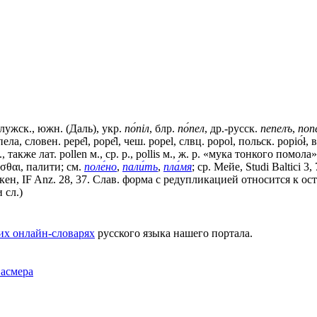
калужск., южн. (Даль), укр.
по́пiл
, блр.
по́пел
, др.-русск.
пепелъ
,
поп
, словен. рере̑l, роре̑l, чеш. рореl, слвц. ророl, польск. рорiо́ł, в.
зм., также лат. роllеn м., ср. р., pollis м., ж. р. «мука тонкого пом
εσθαι,
палити
; см.
поле́но
,
пали́ть
,
пла́мя
; ср. Мейе, Studi Ваltiсi 3
ен, IF Anz. 28, 37. Слав. форма с редупликацией относится к оста
 сл.)
их онлайн-словарях
русского языка нашего портала.
Фасмера