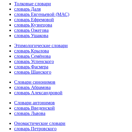
Толковые словари
словарь Даля
словарь Евгеньевой (МАС)
словарь Ефремовой
словарь Кузнецова
словарь Ожегова
словарь Ушакова
Этимологические словари
словарь Крылова
словарь Семёнова
словарь Успенского
словарь Фасмера
словарь Шанского
Словари синонимов
словарь Абрамова
словарь Александровой
Словари антонимов
словарь Введенской
словарь Львова
Ономастические словари
словарь Петровского