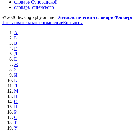
словарь Суперанской
словарь Успенского
© 2026 lexicography.online.
Этимологический словарь Фасмер
Пользовательское соглашение
Контакты
А
Б
В
Г
Д
Е
Ж
З
И
К
Л
М
Н
О
П
Р
С
Т
У