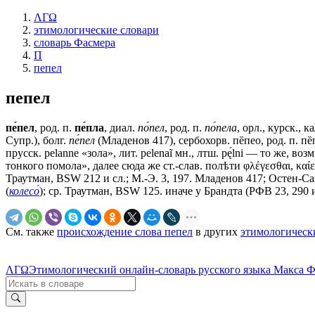
ΛΓΩ
этимологические словари
словарь Фасмера
П
пепел
пепел
пе́пел
, род. п.
пе́пла
, диал.
по́пел
, род. п.
по́пела
, орл., курск., 
Супр.), болг.
пе́пел
(Младенов 417), сербохорв. пȅпео, род. п. пȅпела
прусск. реlаnnе «зола», лит. реlеnаĩ мн., лтш. pę́lni — то же, во
тонкого помола», далее сюда же ст.-слав.
полѣти
φλέγεσθαι, καί
Траутман, ВSW 212 и сл.; М.-Э. 3, 197. Младенов 417; Остен-Сак
(
колесо́
); ср. Траутман, ВSW 125. иначе у Брандта (РФВ 23, 290 и
См. также
происхождение слова пепел
в других
этимологическ
ΛΓΩ
Этимологический онлайн-словарь русского языка Макса 