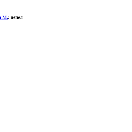
а М.
:
пепел