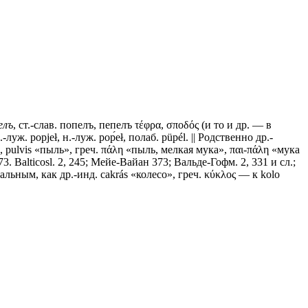
елъ
, ст.-слав.
попелъ, пепелъ
τέφρα, σποδός (и то и др. — в
-луж. рорjеł, н.-луж. рор́еł, полаб. рüрél. || Родственно др.-
ола», pulvis «пыль», греч. πάλη «пыль, мелкая мука», παι-πάλη «мука
, 73. Balticosl. 2, 245; Мейе-Вайан 373; Вальде-Гофм. 2, 331 и сл.;
льным, как др.-инд. cakrás «колесо», греч. κύκλος — к kolo