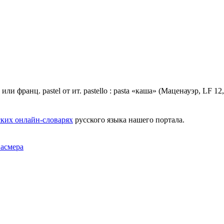
) или франц. раstеl от ит. pastello : раstа «каша» (Маценауэр, LF 1
ких онлайн-словарях
русского языка нашего портала.
Фасмера