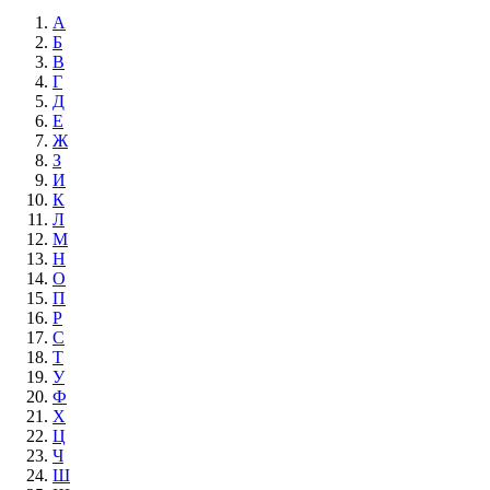
А
Б
В
Г
Д
Е
Ж
З
И
К
Л
М
Н
О
П
Р
С
Т
У
Ф
Х
Ц
Ч
Ш