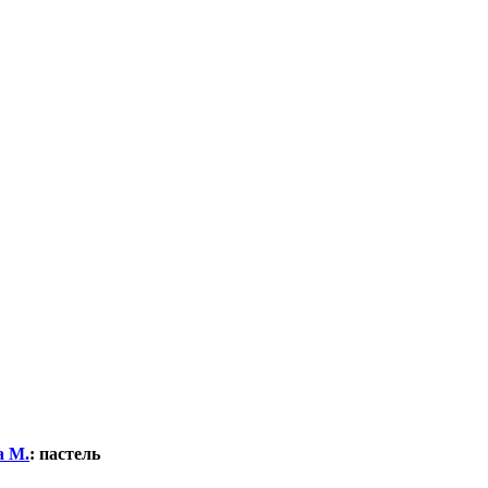
а М.
:
пастель