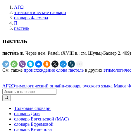
ΛΓΩ
этимологические словари
словарь Фасмера
П
пастель
пастель
пасте́ль
ж. Через нем. Раstеli (XVIII в.; см. Шульц-Баслер 2, 409
См. также
происхождение слова пастель
в других
этимологичес
ΛΓΩ
Этимологический онлайн-словарь русского языка Макса 
Толковые словари
словарь Даля
словарь Евгеньевой (МАС)
словарь Ефремовой
словарь Кузнецова