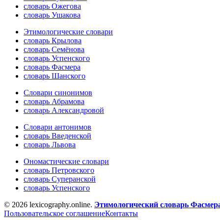
словарь Ожегова
словарь Ушакова
Этимологические словари
словарь Крылова
словарь Семёнова
словарь Успенского
словарь Фасмера
словарь Шанского
Словари синонимов
словарь Абрамова
словарь Александровой
Словари антонимов
словарь Введенской
словарь Львова
Ономастические словари
словарь Петровского
словарь Суперанской
словарь Успенского
© 2026 lexicography.online.
Этимологический словарь Фасмер
Пользовательское соглашение
Контакты