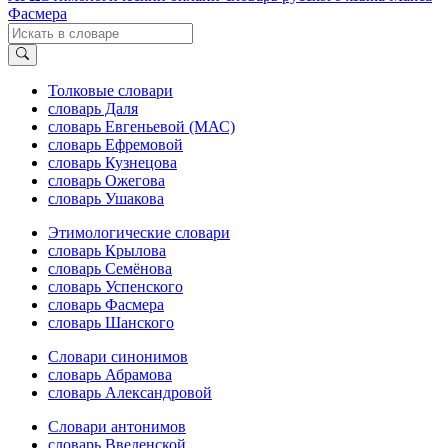
Фасмера
Толковые словари
словарь Даля
словарь Евгеньевой (МАС)
словарь Ефремовой
словарь Кузнецова
словарь Ожегова
словарь Ушакова
Этимологические словари
словарь Крылова
словарь Семёнова
словарь Успенского
словарь Фасмера
словарь Шанского
Словари синонимов
словарь Абрамова
словарь Александровой
Словари антонимов
словарь Введенской