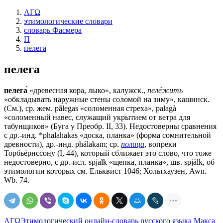
ΛΓΩ
этимологические словари
словарь Фасмера
П
пелега
пелега
пелега́
«древесная кора, лыко», калужск.,
пелёжить
«обкладывать наружные стены соломой на зиму», кашинск.
(См.), ср. жем. рãlеgаs «соломенная стреха», раlаgà
«соломенный навес, служащий укрытием от ветра для
табунщиков» (Буга у Преобр. II, 33). Недостоверны сравнения
с др.-инд. *рhаlаhаkаs «доска, планка» (форма сомнительной
древности), др.-инд. phálakam; ср.
полица
, вопреки
Торбьёрнссону (I, 44), который сближает это слово, что тоже
недостоверно, с др.-исл. spjalk «щепка, планка», шв. spjälk, об
этимологии которых см. Ельквист 1046; Хольтхаузен, Awn.
Wb. 74.
ΛΓΩ
Этимологический онлайн-словарь русского языка Макса