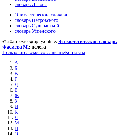
словарь Львова
Ономастические словари
словарь Петровского
словарь Суперанской
словарь Успенского
© 2026 lexicography.online.
Этимологический словарь
Фасмера М.
:
пелега
Пользовательское соглашение
Контакты
А
Б
В
Г
Д
Е
Ж
З
И
К
Л
М
Н
О