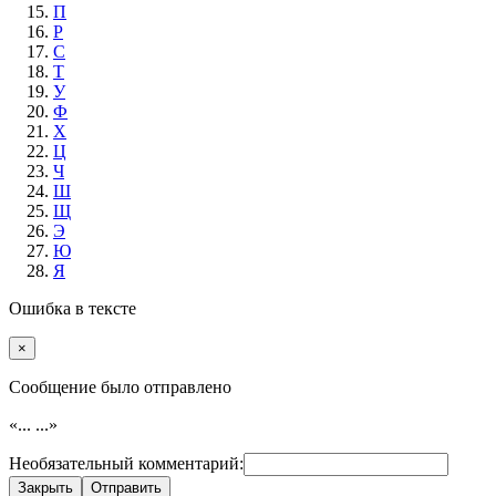
П
Р
С
Т
У
Ф
Х
Ц
Ч
Ш
Щ
Э
Ю
Я
Ошибка в тексте
×
Cообщение было отправлено
«...
...»
Необязательный комментарий:
Закрыть
Отправить