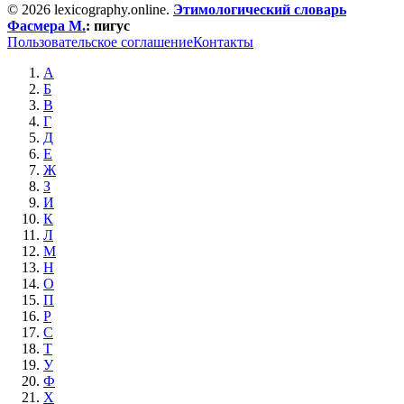
© 2026 lexicography.online.
Этимологический словарь
Фасмера М.
:
пигус
Пользовательское соглашение
Контакты
А
Б
В
Г
Д
Е
Ж
З
И
К
Л
М
Н
О
П
Р
С
Т
У
Ф
Х