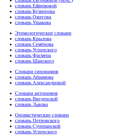
словарь Евгеньевой (МАС)
словарь Ефремовой
словарь Кузнецова
словарь Ожегова
словарь Ушакова
Этимологические словари
словарь Крылова
словарь Семёнова
словарь Успенского
словарь Фасмера
словарь Шанского
Словари синонимов
словарь Абрамова
словарь Александровой
Словари антонимов
словарь Введенской
словарь Львова
Ономастические словари
словарь Петровского
словарь Суперанской
словарь Успенского