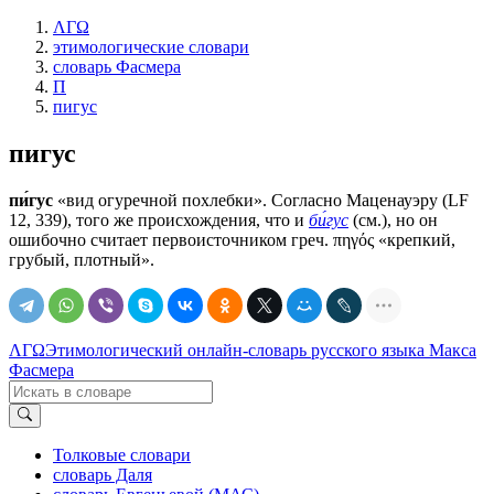
ΛΓΩ
этимологические словари
словарь Фасмера
П
пигус
пигус
пи́гус
«вид огуречной похлебки». Согласно Маценауэру (LF
12, 339), того же происхождения, что и
би́гус
(см.), но он
ошибочно считает первоисточником греч. πηγός «крепкий,
грубый, плотный».
ΛΓΩ
Этимологический онлайн-словарь русского языка Макса
Фасмера
Толковые словари
словарь Даля