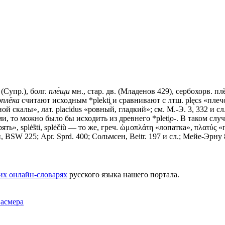
(Супр.), болг.
пле́щи
мн., стар. дв. (Младенов 429), сербохорв. плȅħ
плёка
считают исходным *plekti̯ и сравнивают с лтш. рlęсs «плечо»
сной скалы», лат. placidus «ровный, гладкий»; см. М.-Э. 3, 332 и 
 то можно было бы исходить из древнего *рlеti̯о-. В таком случае
ширять», splė̃sti, splėčiù — то же, греч. ὠμοπλάτη «лопатка», πλα
ман, ВSW 225; Арr. Sprd. 400; Сольмсен, Beitr. 197 и сл.; Мейе-Эрн
их онлайн-словарях
русского языка нашего портала.
Фасмера