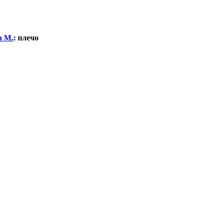
а М.
:
плечо