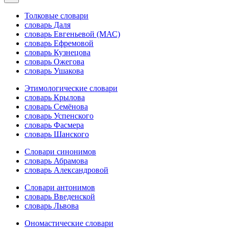
Толковые словари
словарь Даля
словарь Евгеньевой (МАС)
словарь Ефремовой
словарь Кузнецова
словарь Ожегова
словарь Ушакова
Этимологические словари
словарь Крылова
словарь Семёнова
словарь Успенского
словарь Фасмера
словарь Шанского
Словари синонимов
словарь Абрамова
словарь Александровой
Словари антонимов
словарь Введенской
словарь Львова
Ономастические словари