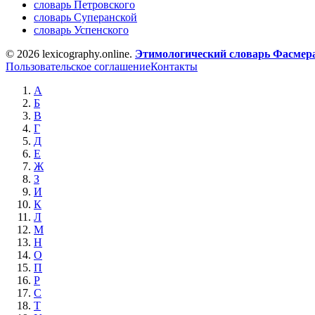
словарь Петровского
словарь Суперанской
словарь Успенского
© 2026 lexicography.online.
Этимологический словарь Фасмер
Пользовательское соглашение
Контакты
А
Б
В
Г
Д
Е
Ж
З
И
К
Л
М
Н
О
П
Р
С
Т