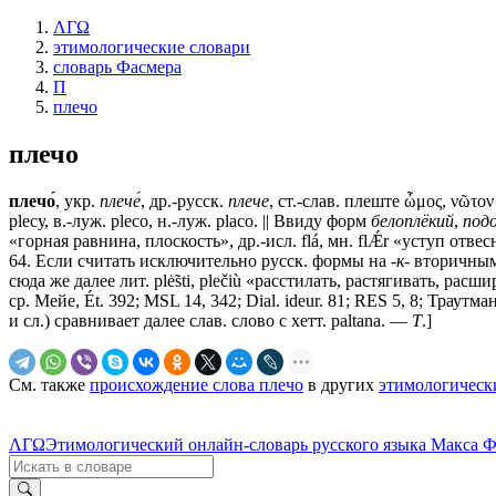
ΛΓΩ
этимологические словари
словарь Фасмера
П
плечо
плечо
плечо́
, укр.
плече́
, др.-русск.
плече
, ст.-слав.
плеште
ὦμος, νῶτον 
рlесу, в.-луж. рlесо, н.-луж. рlасо. || Ввиду форм
белоплёкий
,
подо
«горная равнина, плоскость», др.-исл. flá, мн. flǼr «уступ отве
64. Если считать исключительно русск. формы на
-к-
вторичными,
сюда же далее лит. plė̃sti, plečiù «расстилать, растягивать, рас
ср. Мейе, Ét. 392; МSL 14, 342; Dial. ideur. 81; RЕS 5, 8; Траут
и сл.) сравнивает далее слав. слово с хетт. раltаnа. —
Т
.]
См. также
происхождение слова плечо
в других
этимологическ
ΛΓΩ
Этимологический онлайн-словарь русского языка Макса 