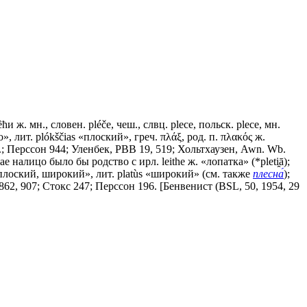
и ж. мн., словен. рléčе, чеш., слвц. рlесе, польск. рlесе, мн.
, лит. plókščias «плоский», греч. πλάξ, род. п. πλακός ж.
сл.; Перссон 944; Уленбек, РВВ 19, 519; Хольтхаузен, Awn. Wb.
 налицо было бы родство с ирл. leithe ж. «лопатка» (*pleti̯ā);
τύς «плоский, широкий», лит. platùs «широкий» (см. также
плесна́
);
у 862, 907; Стокс 247; Перссон 196. [Бенвенист (BSL, 50, 1954, 29