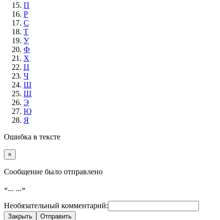
П
Р
С
Т
У
Ф
Х
Ц
Ч
Ш
Щ
Э
Ю
Я
Ошибка в тексте
×
Cообщение было отправлено
«...
...»
Необязательный комментарий:
Закрыть
Отправить