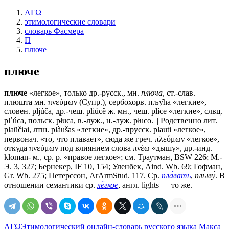
ΛΓΩ
этимологические словари
словарь Фасмера
П
плюче
плюче
плюче
«легкое», только др.-русск., мн.
плюча
, ст.-слав.
плюшта
мн. πνεύμων (Супр.), сербохорв. пљу̑ħа «легкие»,
словен. pljúča, др.-чеш. pliúcě ж. мн., чеш. рlíсе «легкие», слвц.
рl᾽úса, польск. рłuса, в.-луж., н.-луж. рłuсо. || Родственно лит.
plaũčiai, лтш. plàušas «легкие», др.-прусск. plauti «легкое»,
первонач. «то, что плавает», сюда же греч. πλεύμων «легкое»,
откуда πνεύμων под влиянием слова πνέω «дышу», др.-инд.
klōman- м., ср. р. «правое легкое»; см. Траутман, ВSW 226; М.-
Э. 3, 327; Бернекер, IF 10, 154; Уленбек, Aind. Wb. 69; Гофман,
Gr. Wb. 275; Петерссон, ArArmStud. 117. Ср.
пла́вать
,
плыву́
. В
отношении семантики ср.
лёгкое
, англ. lights — то же.
ΛΓΩ
Этимологический онлайн-словарь русского языка Макса