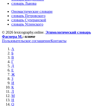
словарь Львова
Ономастические словари
словарь Петровского
словарь Суперанской
словарь Успенского
© 2026 lexicography.online.
Этимологический словарь
Фасмера М.
:
плюче
Пользовательское соглашение
Контакты
А
Б
В
Г
Д
Е
Ж
З
И
К
Л
М
Н
О