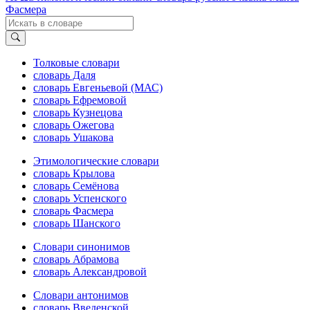
Фасмера
Толковые словари
словарь Даля
словарь Евгеньевой (МАС)
словарь Ефремовой
словарь Кузнецова
словарь Ожегова
словарь Ушакова
Этимологические словари
словарь Крылова
словарь Семёнова
словарь Успенского
словарь Фасмера
словарь Шанского
Словари синонимов
словарь Абрамова
словарь Александровой
Словари антонимов
словарь Введенской