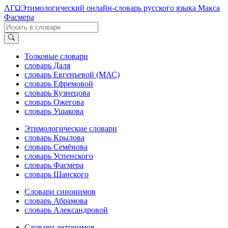
ΛΓΩ
Этимологический онлайн-словарь русского языка Макса
Фасмера
Толковые словари
словарь Даля
словарь Евгеньевой (МАС)
словарь Ефремовой
словарь Кузнецова
словарь Ожегова
словарь Ушакова
Этимологические словари
словарь Крылова
словарь Семёнова
словарь Успенского
словарь Фасмера
словарь Шанского
Словари синонимов
словарь Абрамова
словарь Александровой
Словари антонимов