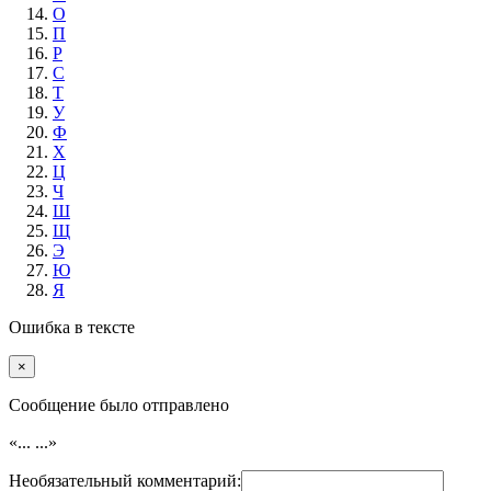
О
П
Р
С
Т
У
Ф
Х
Ц
Ч
Ш
Щ
Э
Ю
Я
Ошибка в тексте
×
Cообщение было отправлено
«...
...»
Необязательный комментарий: