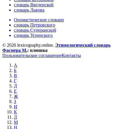
словарь Введенской
словарь Львова
Ономастические словари
словарь Петровского
словарь Суперанской
словарь Успенского
© 2026 lexicography.online.
Этимологический словарь
Фасмера М.
:
плюшка
Пользовательское соглашение
Контакты
А
Б
В
Г
Д
Е
Ж
З
И
К
Л
М
Н