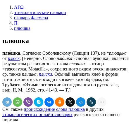
ΛΓΩ
этимологические словари
словарь Фасмера
П
плюшка
плюшка
плю́шка
. Согласно Соболевскому (Лекции 137), из *
плющька
от
плюск
. [Неверно. Слово
плю́шка
«сдобная булочка» является
результатом развития знач. слова
плюшка
— птица
«трясогузка, Моtасillа», сохраненного рядом русск. диалектов;
ср. также
плишка
,
плиска
. Обычай выпекать хлеб в форме
птиц и животных восходит к языческим обрядам; см.
Трубачев, «Этимологические исследования по русск. яз.»,
вып. II, М., 1962, стр. 41-43. —
Т
.]
См. также
происхождение слова плюшка
в других
этимологических онлайн-словарях
русского языка нашего
портала.