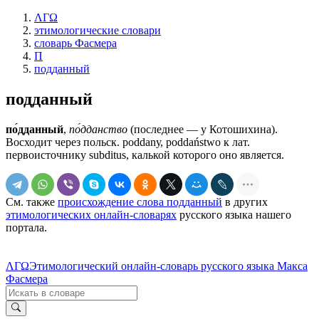
ΛΓΩ
этимологические словари
словарь Фасмера
П
подданный
подданный
по́дданный
,
по́дданство
(последнее — у Котошихина).
Восходит через польск. роddаnу, poddaństwo к лат.
первоисточнику subditus, калькой которого оно является.
См. также
происхождение слова подданный
в других
этимологических онлайн-словарях
русского языка нашего
портала.
ΛΓΩ
Этимологический онлайн-словарь русского языка Макса
Фасмера