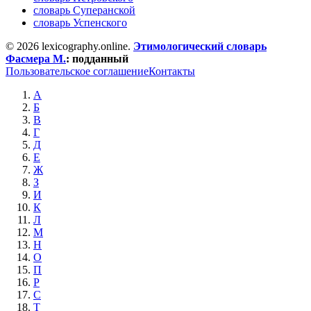
словарь Суперанской
словарь Успенского
© 2026 lexicography.online.
Этимологический словарь
Фасмера М.
:
подданный
Пользовательское соглашение
Контакты
А
Б
В
Г
Д
Е
Ж
З
И
К
Л
М
Н
О
П
Р
С
Т