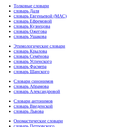
Толковые словари
словарь Даля
словарь Евгеньевой (МАС)
словарь Ефремовой
словарь Кузнецова
словарь Ожегова
словарь Ушакова
Этимологические словари
словарь Крылова
словарь Семёнова
словарь Успенского
словарь Фасмера
словарь Шанского
Словари синонимов
словарь Абрамова
словарь Александровой
Словари антонимов
словарь Введенской
словарь Львова
Ономастические словари
словарь Петровского