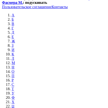
Фасмера М.
:
подускивать
Пользовательское соглашение
Контакты
А
Б
В
Г
Д
Е
Ж
З
И
К
Л
М
Н
О
П
Р
С
Т
У
Ф
Х
Ц