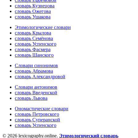
словарь Ефремовой
словарь Кузнецова
словарь Ожегова
словарь Ушакова
Этимологические словари
словарь Крылова
словарь Семёнова
словарь Успенского
словарь Фасмера
словарь Шанского
Словари синонимов
словарь Абрамова
словарь Александровой
Словари антонимов
словарь Введенской
словарь Львова
Ономастические словари
словарь Петровского
словарь Суперанской
словарь Успенского
© 2026 lexicography.online.
Этимологический словарь