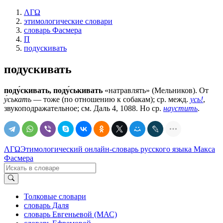
ΛΓΩ
этимологические словари
словарь Фасмера
П
подускивать
подускивать
поду́скивать, поду́ськивать
«натравлять» (Мельников). От
у́ськать
— тоже (по отношению к собакам); ср. межд.
усь!
,
звукоподражательное; см. Даль 4, 1088. Но ср.
наустить
.
ΛΓΩ
Этимологический онлайн-словарь русского языка Макса
Фасмера
Толковые словари
словарь Даля
словарь Евгеньевой (МАС)