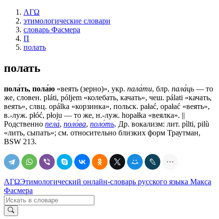
ΛΓΩ
этимологические словари
словарь Фасмера
П
полать
полать
пола́ть, пола́ю
«веять (зерно)», укр.
пала́ти
, блр.
пала́ць
— то
же, словен. pláti, póljem «колебать, качать», чеш. pálati «качать,
веять», слвц. opálka «корзинка», польск. раłаć, ораłаć «веять»,
в.-луж. płóć, рłоju — то же, н.-луж. hораłkа «веялка». ||
Родственно
пела́
,
поло́ва
,
поло́ть
. Др. вокализм: лит. pìlti, pilù
«лить, сыпать»; см. относительно близких форм Траутман,
ВSW 213.
ΛΓΩ
Этимологический онлайн-словарь русского языка Макса
Фасмера