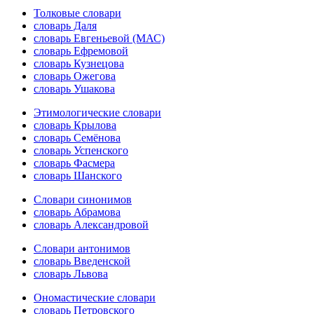
Толковые словари
словарь Даля
словарь Евгеньевой (МАС)
словарь Ефремовой
словарь Кузнецова
словарь Ожегова
словарь Ушакова
Этимологические словари
словарь Крылова
словарь Семёнова
словарь Успенского
словарь Фасмера
словарь Шанского
Словари синонимов
словарь Абрамова
словарь Александровой
Словари антонимов
словарь Введенской
словарь Львова
Ономастические словари
словарь Петровского