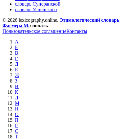
словарь Суперанской
словарь Успенского
© 2026 lexicography.online.
Этимологический словарь
Фасмера М.
:
полать
Пользовательское соглашение
Контакты
А
Б
В
Г
Д
Е
Ж
З
И
К
Л
М
Н
О
П
Р
С
Т