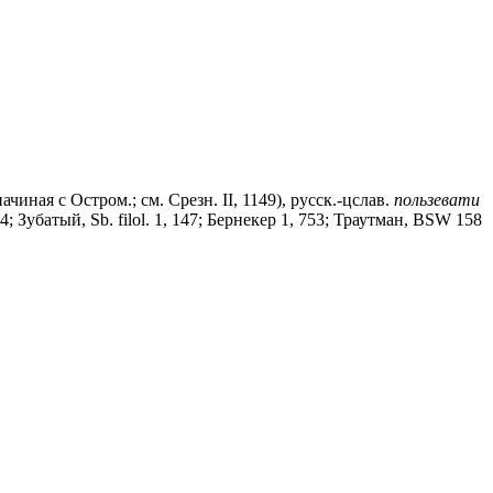
ачиная с Остром.; см. Срезн. II, 1149), русск.-цслав.
пользевати
54; Зубатый, Sb. filol. 1, 147; Бернекер 1, 753; Траутман, ВSW 158