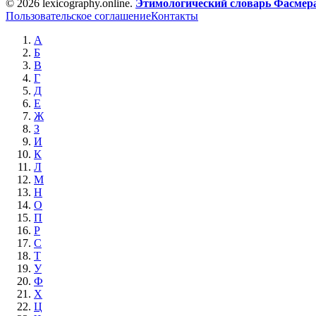
© 2026 lexicography.online.
Этимологический словарь Фасмер
Пользовательское соглашение
Контакты
А
Б
В
Г
Д
Е
Ж
З
И
К
Л
М
Н
О
П
Р
С
Т
У
Ф
Х
Ц