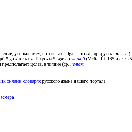
чение, успокоение», ср. польск. ulgа — то же; др.-русск.
польза
(н
 рü᾽ölgа «польза». Из ро- и *lьgа; ср.
лёгкий
(Мейе, Ét. 165 и сл.; 2
) предполагает цслав. влияние (ср.
нельзя́
).
их онлайн-словарях
русского языка нашего портала.
Фасмера