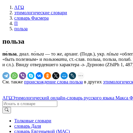
ΛΓΩ
этимологические словари
словарь Фасмера
П
польза
польза
по́льза
, диал.
по́льга
— то же, арханг. (Подв.), укр.
пíльга
«облег
«быть полезным» и
пользовати
, ст.-слав.
польѕа, польза
, полаб.
и сл.). Ввиду отвердевшего характера
-з-
Дурново (ZfslPh 1, 487
См. также
происхождение слова польза
в других
этимологическ
ΛΓΩ
Этимологический онлайн-словарь русского языка Макса 
Толковые словари
словарь Даля
словарь Евгеньевой (МАС)