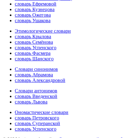
словарь Ефремовой
словарь Кузнецова
словарь Ожегова
словарь Ушакова
Этимологические словари
словарь Крылова
словарь Семёнова
словарь Успенского
словарь Фасмера
словарь Шанского
Словари синонимов
словарь Абрамова
словарь Александровой
Словари антонимов
словарь Введенской
словарь Львова
Ономастические словари
словарь Петровского
словарь Суперанской
словарь Успенского