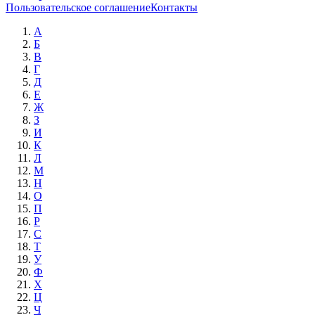
Пользовательское соглашение
Контакты
А
Б
В
Г
Д
Е
Ж
З
И
К
Л
М
Н
О
П
Р
С
Т
У
Ф
Х
Ц
Ч