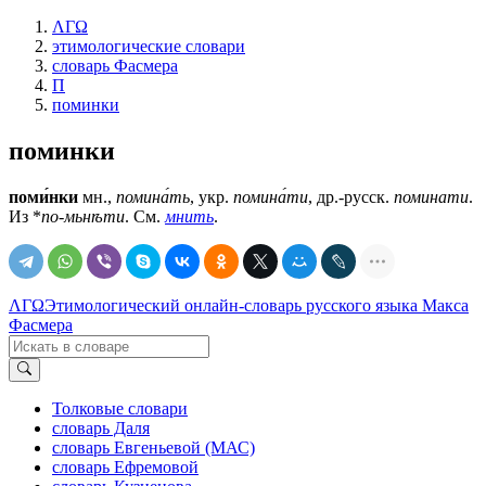
ΛΓΩ
этимологические словари
словарь Фасмера
П
поминки
поминки
поми́нки
мн.,
помина́ть
, укр.
помина́ти
, др.-русск.
поминати
.
Из *
по-мьнѣти
. См.
мнить
.
ΛΓΩ
Этимологический онлайн-словарь русского языка Макса
Фасмера
Толковые словари
словарь Даля
словарь Евгеньевой (МАС)
словарь Ефремовой