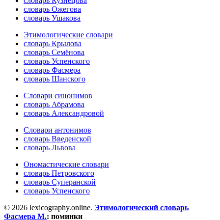
словарь Кузнецова
словарь Ожегова
словарь Ушакова
Этимологические словари
словарь Крылова
словарь Семёнова
словарь Успенского
словарь Фасмера
словарь Шанского
Словари синонимов
словарь Абрамова
словарь Александровой
Словари антонимов
словарь Введенской
словарь Львова
Ономастические словари
словарь Петровского
словарь Суперанской
словарь Успенского
© 2026 lexicography.online.
Этимологический словарь
Фасмера М.
:
поминки