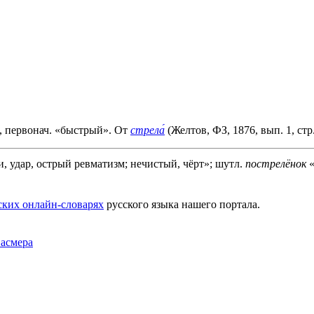
, первонач. «быстрый». От
стрела́
(Желтов, ФЗ, 1876, вып. 1, стр. 
, удар, острый ревматизм; нечистый, чёрт»; шутл.
пострелёнок
«
ских онлайн-словарях
русского языка нашего портала.
Фасмера