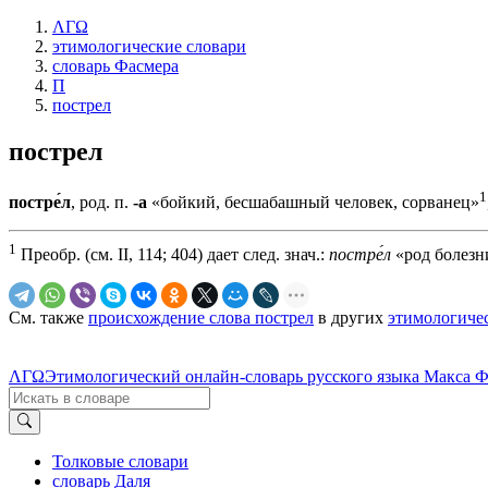
ΛΓΩ
этимологические словари
словарь Фасмера
П
пострел
пострел
1
постре́л
, род. п.
-а
«бойкий, бесшабашный человек, сорванец»
1
Преобр. (см. II, 114; 404) дает след. знач.:
постре́л
«род болезни
См. также
происхождение слова пострел
в других
этимологиче
ΛΓΩ
Этимологический онлайн-словарь русского языка Макса 
Толковые словари
словарь Даля