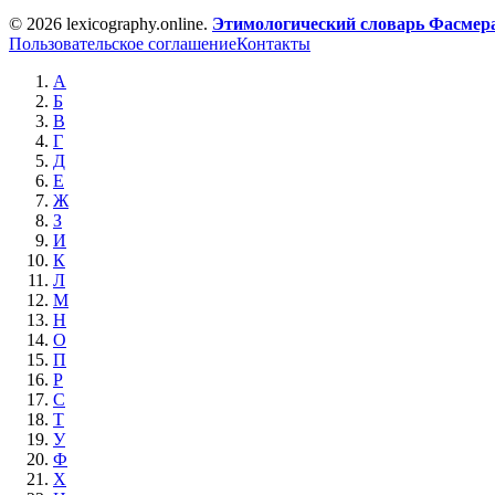
© 2026 lexicography.online.
Этимологический словарь Фасмер
Пользовательское соглашение
Контакты
А
Б
В
Г
Д
Е
Ж
З
И
К
Л
М
Н
О
П
Р
С
Т
У
Ф
Х