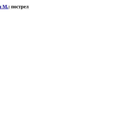
а М.
:
пострел