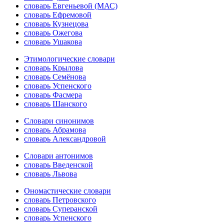
словарь Евгеньевой (МАС)
словарь Ефремовой
словарь Кузнецова
словарь Ожегова
словарь Ушакова
Этимологические словари
словарь Крылова
словарь Семёнова
словарь Успенского
словарь Фасмера
словарь Шанского
Словари синонимов
словарь Абрамова
словарь Александровой
Словари антонимов
словарь Введенской
словарь Львова
Ономастические словари
словарь Петровского
словарь Суперанской
словарь Успенского