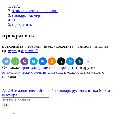
ΛΓΩ
этимологические словари
словарь Фасмера
П
прекратить
прекратить
прекрати́ть
, первонач. знач.: «сократить». Заимств. из цслав.;
ср.
пере-
и
коро́ткий
.
См. также
происхождение слова прекратить
в других
этимологических онлайн-словарях
русского языка нашего
портала.
ΛΓΩ
Этимологический онлайн-словарь русского языка Макса
Фасмера