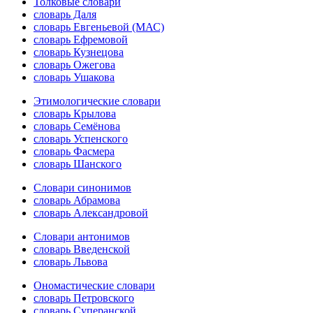
Толковые словари
словарь Даля
словарь Евгеньевой (МАС)
словарь Ефремовой
словарь Кузнецова
словарь Ожегова
словарь Ушакова
Этимологические словари
словарь Крылова
словарь Семёнова
словарь Успенского
словарь Фасмера
словарь Шанского
Словари синонимов
словарь Абрамова
словарь Александровой
Словари антонимов
словарь Введенской
словарь Львова
Ономастические словари
словарь Петровского
словарь Суперанской