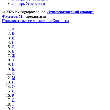
словарь Успенского
© 2026 lexicography.online.
Этимологический словарь
Фасмера М.
:
прекратить
Пользовательское соглашение
Контакты
А
Б
В
Г
Д
Е
Ж
З
И
К
Л
М
Н
О
П
Р
С
Т
У