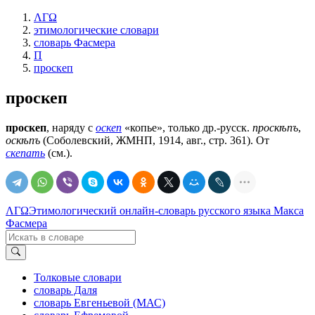
ΛΓΩ
этимологические словари
словарь Фасмера
П
проскеп
проскеп
проскеп
, наряду с
оскеп
«копье», только др.-русск.
проскѣпъ
,
оскѣпъ
(Соболевский, ЖМНП, 1914, авг., стр. 361). От
скепать
(см.).
ΛΓΩ
Этимологический онлайн-словарь русского языка Макса
Фасмера
Толковые словари
словарь Даля
словарь Евгеньевой (МАС)