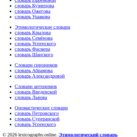
словарь Ефремовой
словарь Кузнецова
словарь Ожегова
словарь Ушакова
Этимологические словари
словарь Крылова
словарь Семёнова
словарь Успенского
словарь Фасмера
словарь Шанского
Словари синонимов
словарь Абрамова
словарь Александровой
Словари антонимов
словарь Введенской
словарь Львова
Ономастические словари
словарь Петровского
словарь Суперанской
словарь Успенского
© 2026 lexicography.online.
Этимологический словарь