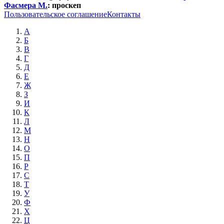
Фасмера М.
:
проскеп
Пользовательское соглашение
Контакты
А
Б
В
Г
Д
Е
Ж
З
И
К
Л
М
Н
О
П
Р
С
Т
У
Ф
Х
Ц