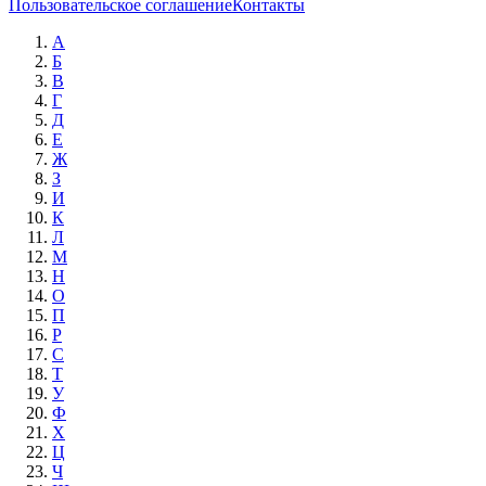
Пользовательское соглашение
Контакты
А
Б
В
Г
Д
Е
Ж
З
И
К
Л
М
Н
О
П
Р
С
Т
У
Ф
Х
Ц
Ч