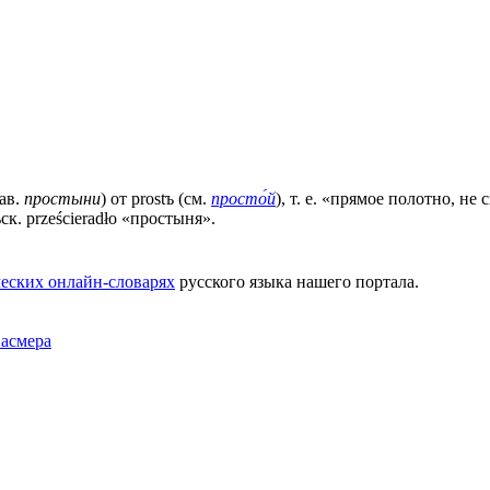
лав.
простыни
) от prostъ (см.
просто́й
), т. е. «прямое полотно, н
ьск. prześcieradło «простыня».
еских онлайн-словарях
русского языка нашего портала.
Фасмера