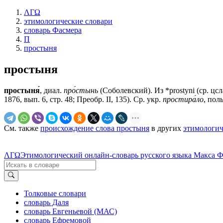
ΛΓΩ
этимологические словари
словарь Фасмера
П
простыня
простыня
простыня́
, диал.
про́стынь
(Соболевский). Из *prostyni (ср. цс
1876, вып. 6, стр. 48; Преобр. II, 135). Ср. укр.
простира́ло
, пол
См. также
происхождение слова простыня
в других
этимологич
ΛΓΩ
Этимологический онлайн-словарь русского языка Макса 
Толковые словари
словарь Даля
словарь Евгеньевой (МАС)
словарь Ефремовой