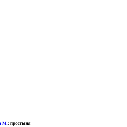
а М.
:
простыня