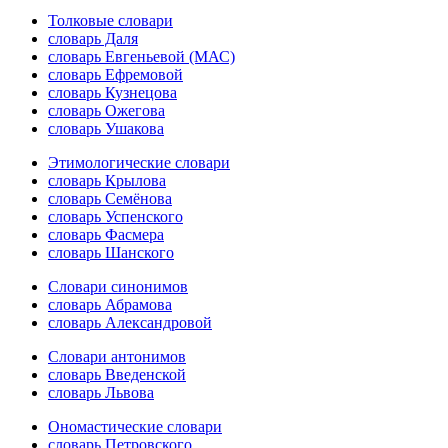
Толковые словари
словарь Даля
словарь Евгеньевой (МАС)
словарь Ефремовой
словарь Кузнецова
словарь Ожегова
словарь Ушакова
Этимологические словари
словарь Крылова
словарь Семёнова
словарь Успенского
словарь Фасмера
словарь Шанского
Словари синонимов
словарь Абрамова
словарь Александровой
Словари антонимов
словарь Введенской
словарь Львова
Ономастические словари
словарь Петровского