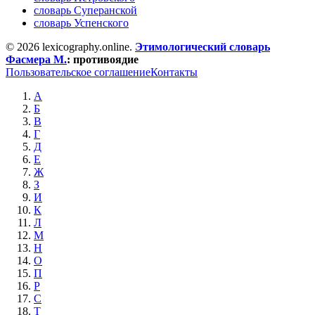
словарь Суперанской
словарь Успенского
© 2026 lexicography.online.
Этимологический словарь
Фасмера М.
:
противоядие
Пользовательское соглашение
Контакты
А
Б
В
Г
Д
Е
Ж
З
И
К
Л
М
Н
О
П
Р
С
Т