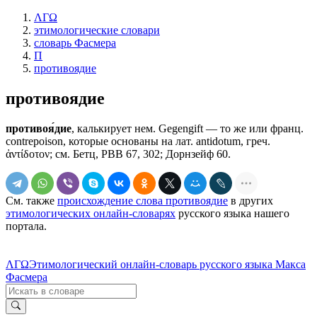
ΛΓΩ
этимологические словари
словарь Фасмера
П
противоядие
противоядие
противоя́дие
, калькирует нем. Gegengift — то же или франц.
соntrероisоn, которые основаны на лат. antidotum, греч.
ἀντίδοτον; см. Бетц, РВВ 67, 302; Дорнзейф 60.
См. также
происхождение слова противоядие
в других
этимологических онлайн-словарях
русского языка нашего
портала.
ΛΓΩ
Этимологический онлайн-словарь русского языка Макса
Фасмера