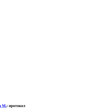
а М.
:
протокол