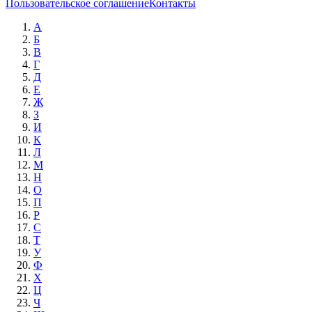
Пользовательское соглашение
Контакты
А
Б
В
Г
Д
Е
Ж
З
И
К
Л
М
Н
О
П
Р
С
Т
У
Ф
Х
Ц
Ч