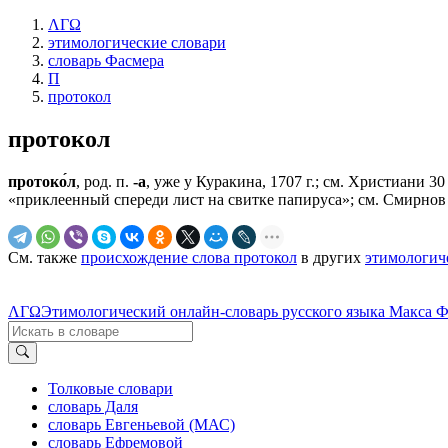
ΛΓΩ
этимологические словари
словарь Фасмера
П
протокол
протокол
протоко́л
, род. п.
-а
, уже у Куракина, 1707 г.; см. Христиани 30 
«приклеенный спереди лист на свитке папируса»; см. Смирнов
См. также
происхождение слова протокол
в других
этимологич
ΛΓΩ
Этимологический онлайн-словарь русского языка Макса 
Толковые словари
словарь Даля
словарь Евгеньевой (МАС)
словарь Ефремовой