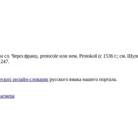
и сл. Через франц. рrоtосоlе или нем. Рrоtоkоll (с 1536 г.; см. Шул
 247.
еских онлайн-словарях
русского языка нашего портала.
Фасмера