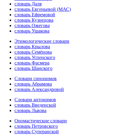
словарь Даля
словарь Евгеньевой (МАС)
словарь Ефремовой
словарь Кузнецова
словарь Ожегова
словарь Ушакова
Этимологические словари
словарь Крылова
словарь Семёнова
словарь Успенского
словарь Фасмера
словарь Шанского
Словари синонимов
словарь Абрамова
словарь Александровой
Словари антонимов
словарь Введенской
словарь Львова
Ономастические словари
словарь Петровского
словарь Суперанской