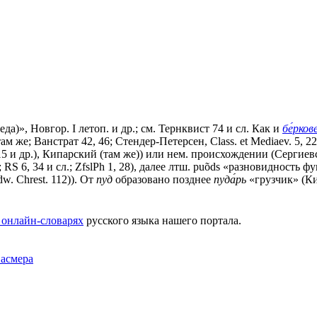
да)», Новгор. I летоп. и др.; см. Тернквист 74 и сл. Как и
бе́рков
там же; Ванстрат 42, 46; Стендер-Петерсен, Class. еt Меdiаеv. 5, 
 и др.), Кипарский (там же)) или нем. происхождении (Сергиевск
; RS 6, 34 и сл.; ZfslPh 1, 28), далее лтш. puõds «разновидность ф
w. Chrest. 112)). От
пуд
образовано позднее
пуда́рь
«грузчик» (Кип
 онлайн-словарях
русского языка нашего портала.
Фасмера