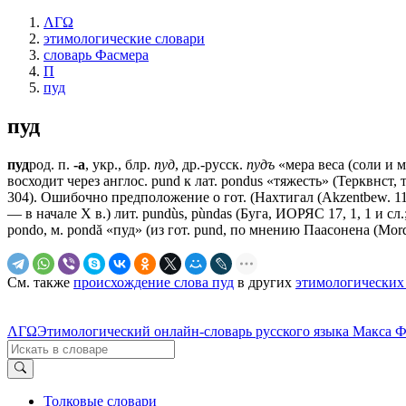
ΛΓΩ
этимологические словари
словарь Фасмера
П
пуд
пуд
пуд
род. п.
-а
, укр., блр.
пуд
, др.-русск.
пудъ
«мера веса (соли и ме
восходит через англос. pund к лат. pondus «тяжесть» (Терквнст, 
304). Ошибочно предположение о гот. (Нахтигал (Akzentbew. 115
— в начале Х в.) лит. pundùs, pùndas (Буга, ИОРЯС 17, 1, 1 и сл.
роndо, м. pondă «пуд» (из гот. pund, по мнению Паасонена (Мord
См. также
происхождение слова пуд
в других
этимологических
ΛΓΩ
Этимологический онлайн-словарь русского языка Макса 
Толковые словари