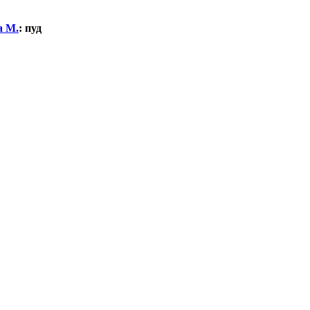
а М.
:
пуд