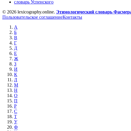
словарь Успенского
© 2026 lexicography.online.
Этимологический словарь Фасмер
Пользовательское соглашение
Контакты
А
Б
В
Г
Д
Е
Ж
З
И
К
Л
М
Н
О
П
Р
С
Т
У
Ф