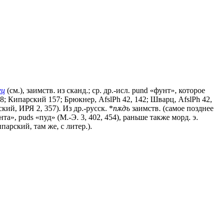
ец
(см.), заимств. из сканд.; ср. др.-исл. pund «фунт», которое
228; Кипарский 157; Брюкнер, AfslPh 42, 142; Шварц, AfslPh 42,
ий, ИРЯ 2, 357). Из др.-русск. *
пѫдъ
заимств. (самое позднее
унта», puds «пуд» (М.-Э. 3, 402, 454), раньше также морд. э.
арский, там же, с литер.).