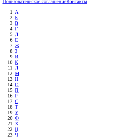
Пользовательское соглашение
Контакты
А
Б
В
Г
Д
Е
Ж
З
И
К
Л
М
Н
О
П
Р
С
Т
У
Ф
Х
Ц
Ч