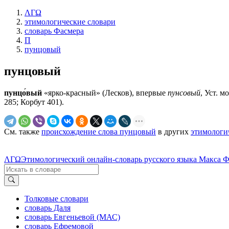
ΛΓΩ
этимологические словари
словарь Фасмера
П
пунцовый
пунцовый
пунцо́вый
«ярко-красный» (Лесков), впервые
пунсовый
, Уст. 
285; Корбут 401).
См. также
происхождение слова пунцовый
в других
этимологи
ΛΓΩ
Этимологический онлайн-словарь русского языка Макса 
Толковые словари
словарь Даля
словарь Евгеньевой (МАС)
словарь Ефремовой