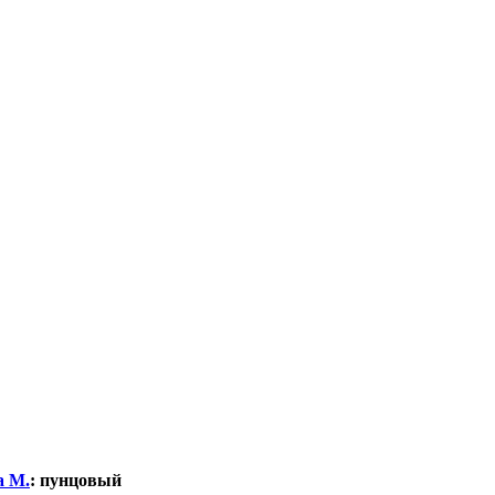
а М.
:
пунцовый