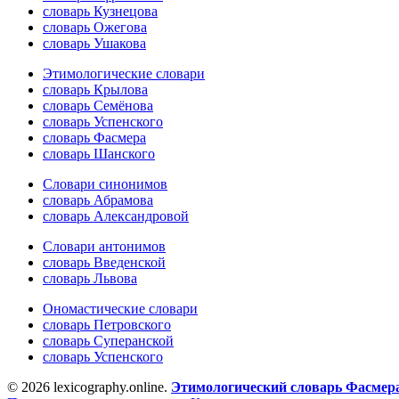
словарь Кузнецова
словарь Ожегова
словарь Ушакова
Этимологические словари
словарь Крылова
словарь Семёнова
словарь Успенского
словарь Фасмера
словарь Шанского
Словари синонимов
словарь Абрамова
словарь Александровой
Словари антонимов
словарь Введенской
словарь Львова
Ономастические словари
словарь Петровского
словарь Суперанской
словарь Успенского
© 2026 lexicography.online.
Этимологический словарь Фасмер