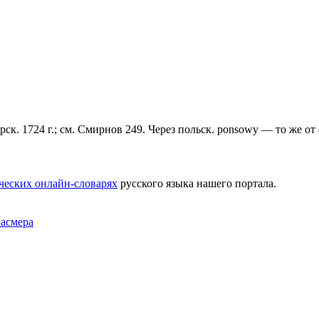
морск. 1724 г.; см. Смирнов 249. Через польск. роnsоwу — то же о
ческих онлайн-словарях
русского языка нашего портала.
Фасмера