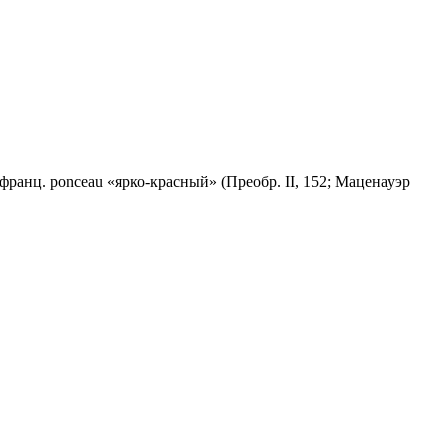
т франц. роnсеаu «ярко-красный» (Преобр. II, 152; Маценауэр