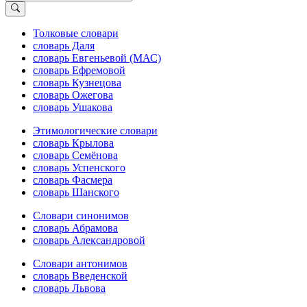
Толковые словари
словарь Даля
словарь Евгеньевой (МАС)
словарь Ефремовой
словарь Кузнецова
словарь Ожегова
словарь Ушакова
Этимологические словари
словарь Крылова
словарь Семёнова
словарь Успенского
словарь Фасмера
словарь Шанского
Словари синонимов
словарь Абрамова
словарь Александровой
Словари антонимов
словарь Введенской
словарь Львова