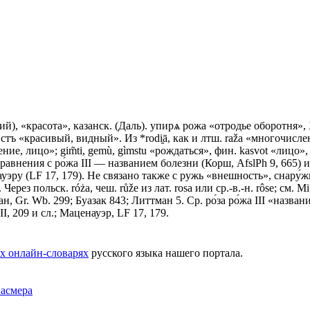
ий), «красота», казанск. (Даль). упирѧ рожа «отродье оборотня»,
стъ «красивый, видный». Из *rodi̯ā, как и лтш. rаžа «многочислен
ение, лицо»; gim̃ti, gemù, gìmstu «рождаться», фин. kasvot «лицо»,
внения с ро́жа III — названием болезни (Корш, AfslPh 9, 665) или с
ауэру (LF 17, 179). Не связано также с ружь «внешность», снару́жи
а. Через польск. róża, чеш. růžе из лат. rosa или ср.-в.-н. rôse; 
, Gr. Wb. 299; Буазак 843; Литтман 5. Ср. ро́за ро́жа III «названи
, 209 и сл.; Маценауэр, LF 17, 179.
х онлайн-словарях
русского языка нашего портала.
Фасмера