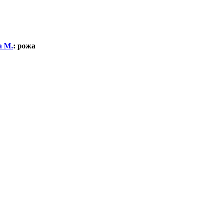
а М.
:
рожа