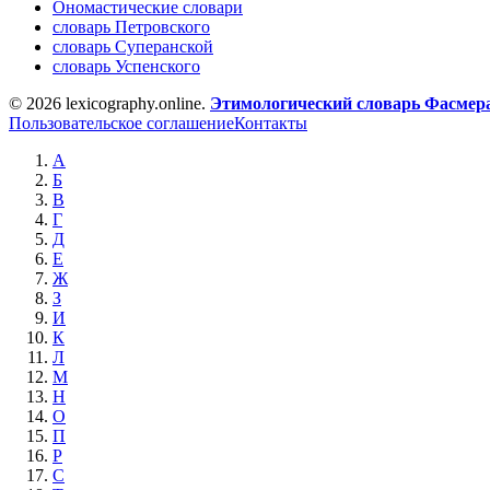
Ономастические словари
словарь Петровского
словарь Суперанской
словарь Успенского
© 2026 lexicography.online.
Этимологический словарь Фасмер
Пользовательское соглашение
Контакты
А
Б
В
Г
Д
Е
Ж
З
И
К
Л
М
Н
О
П
Р
С