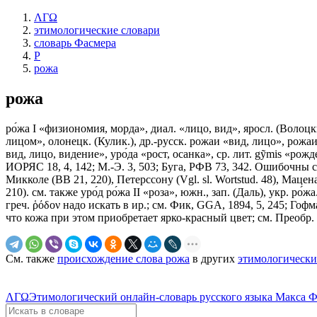
ΛΓΩ
этимологические словари
словарь Фасмера
Р
рожа
рожа
ро́жа I «физиономия, морда», диал. «лицо, вид», яросл. (Волоцк
лицом», олонецк. (Кулик.), др.-русск. рожаи «вид, лицо», рожаи
вид, лицо, видение», уро́да «рост, осанка», ср. лит. gỹmis «рожд
ИОРЯС 18, 4, 142; М.-Э. 3, 503; Буга, РФВ 73, 342. Ошибочны сра
Микколе (ВВ 21, 220), Петерссону (Vgl. sl. Wortstud. 48), Мацен
210). см. также уро́д ро́жа II «роза», южн., зап. (Даль), укр. ро́ж
греч. ῥόδον надо искать в ир.; см. Фик, GGA, 1894, 5, 245; Гофман
что кожа при этом приобретает ярко-красный цвет; см. Преобр. II
См. также
происхождение слова рожа
в других
этимологически
ΛΓΩ
Этимологический онлайн-словарь русского языка Макса 