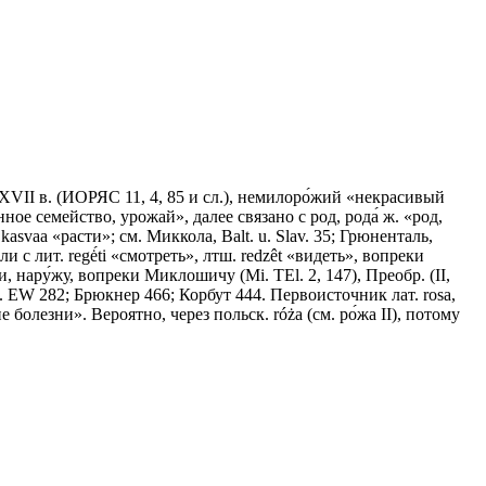
 XVII в. (ИОРЯС 11, 4, 85 и сл.), немилоро́жий «некрасивый
ное семейство, урожай», далее связано с род, рода́ ж. «род,
 kasvaa «расти»; см. Миккола, Ваlt. u. Slav. 35; Грюненталь,
 лит. regė́ti «смотреть», лтш. redzêt «видеть», вопреки
, нару́жу, вопреки Миклошичу (Мi. ТЕl. 2, 147), Преобр. (II,
см. Мi. ЕW 282; Брюкнер 466; Корбут 444. Первоисточник лат. rоsа,
е болезни». Вероятно, через польск. różа (см. ро́жа II), потому