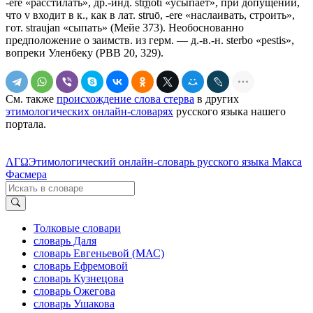
-еrе «расстилать», др.-инд. str̥ṇṓti «усыпает», при допущении,
что v входит в к., как в лат. struō, -ere «наслаивать, строить»,
гот. straujan «сыпать» (Мейе 373). Необоснованно
предположение о заимств. из герм. — д.-в.-н. sterbo «pestis»,
вопреки Уленбеку (РВВ 20, 329).
См. также
происхождение слова стерва
в других
этимологических онлайн-словарях
русского языка нашего
портала.
ΛΓΩ
Этимологический онлайн-словарь русского языка Макса
Фасмера
Толковые словари
словарь Даля
словарь Евгеньевой (МАС)
словарь Ефремовой
словарь Кузнецова
словарь Ожегова
словарь Ушакова