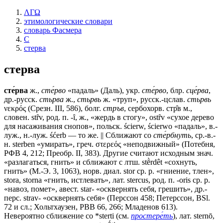
ΛΓΩ
этимологические словари
словарь Фасмера
С
стерва
стерва
сте́рва
ж.,
сте́рво
«падаль» (Даль), укр.
сте́рво
, блр.
сце́рва
,
др.-русск.
стьрва
ж.,
стьрвь
ж. «труп», русск.-цслав.
стьрвь
νεκρός (Срезн. III, 586), болг.
стръв
, сербохорв. стр̑в м.,
словен. stȓv, род. п. -ȋ, ж., «жердь в стогу», ostȓv «сухое дерево
для насаживания снопов», польск. ścierw, ścierwo «падаль», в.-
луж., н.-луж. śćerb — то же. || Сближают со
сте́рбнуть
, ср.-в.-
н. sterben «умирать», греч. στερεός «неподвижный» (Потебня,
РФВ 4, 212; Преобр. II, 383). Другие считают исходным знач.
«разлагаться, гнить» и сближают с лтш. stḕrdêt «сохнуть,
гнить» (М.-Э. 3, 1063), норв. диал. stor ср. р. «гниение, тлен»,
stora, storna «гнить, истлевать», лат. stercus, род. п. -oris ср. р.
«навоз, помет», авест. star- «осквернять себя, грешить», др.-
перс. strav- «осквернять себя» (Перссон 458; Петерссон, BSl.
72 и сл.; Хольтхаузен, РВВ 66, 266; Младенов 613).
Невероятно сближение со *sterti (см.
простере́ть
), лат. sternō,