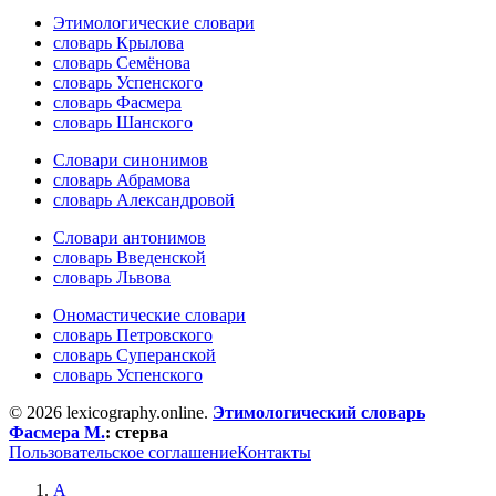
Этимологические словари
словарь Крылова
словарь Семёнова
словарь Успенского
словарь Фасмера
словарь Шанского
Словари синонимов
словарь Абрамова
словарь Александровой
Словари антонимов
словарь Введенской
словарь Львова
Ономастические словари
словарь Петровского
словарь Суперанской
словарь Успенского
© 2026 lexicography.online.
Этимологический словарь
Фасмера М.
:
стерва
Пользовательское соглашение
Контакты
А