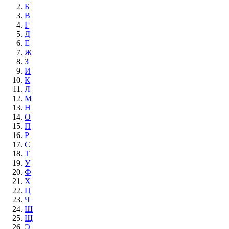
Б
В
Г
Д
Е
Ж
З
И
К
Л
М
Н
О
П
Р
С
Т
У
Ф
Х
Ц
Ч
Ш
Щ
Э