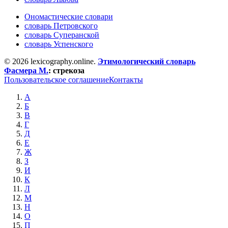
Ономастические словари
словарь Петровского
словарь Суперанской
словарь Успенского
© 2026 lexicography.online.
Этимологический словарь
Фасмера М.
:
стрекоза
Пользовательское соглашение
Контакты
А
Б
В
Г
Д
Е
Ж
З
И
К
Л
М
Н
О
П