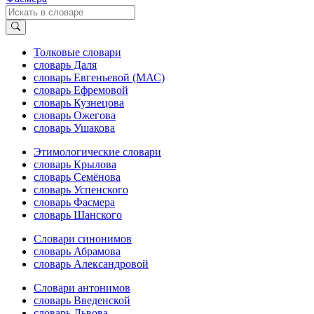
Толковые словари
словарь Даля
словарь Евгеньевой (МАС)
словарь Ефремовой
словарь Кузнецова
словарь Ожегова
словарь Ушакова
Этимологические словари
словарь Крылова
словарь Семёнова
словарь Успенского
словарь Фасмера
словарь Шанского
Словари синонимов
словарь Абрамова
словарь Александровой
Словари антонимов
словарь Введенской
словарь Львова