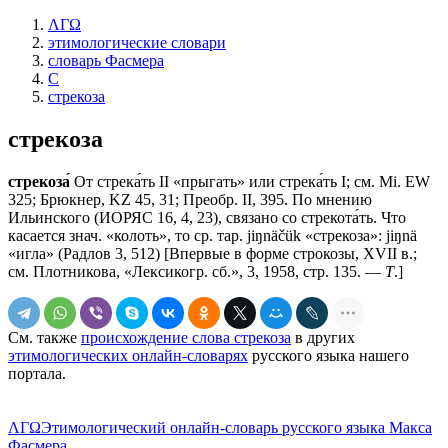
ΛΓΩ
этимологические словари
словарь Фасмера
С
стрекоза
стрекоза
стрекоза́
От стрека́ть II «прыгать» или стрека́ть I; см. Мi. ЕW
325; Брюкнер, KZ 45, 31; Преобр. II, 395. По мнению
Ильинского (ИОРЯС 16, 4, 23), связано со стрекота́ть. Что
касается знач. «колоть», то ср. тар. jiŋnäčük «стрекоза»: jiŋnä
«игла» (Радлов 3, 512) [Впервые в форме строкозы, XVII в.;
см. Плотникова, «Лексикогр. сб.», 3, 1958, стр. 135. —
Т
.]
См. также
происхождение слова стрекоза
в других
этимологических онлайн-словарях
русского языка нашего
портала.
ΛΓΩ
Этимологический онлайн-словарь русского языка Макса
Фасмера