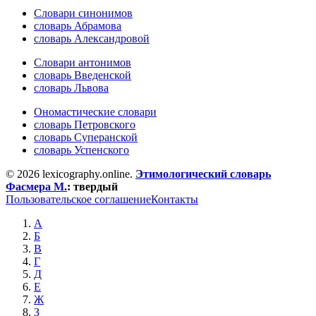
Словари синонимов
словарь Абрамова
словарь Александровой
Словари антонимов
словарь Введенской
словарь Львова
Ономастические словари
словарь Петровского
словарь Суперанской
словарь Успенского
© 2026 lexicography.online.
Этимологический словарь
Фасмера М.
:
твердый
Пользовательское соглашение
Контакты
А
Б
В
Г
Д
Е
Ж
З