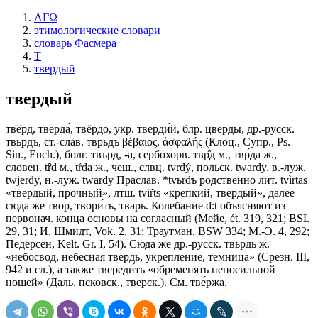
ΛΓΩ
этимологические словари
словарь Фасмера
Т
твердый
твердый
твёрд, тверда́, твёрдо, укр. тверди́й, блр. цвёрды, др.-русск.
твьрдъ, ст.-слав. тврьдъ βέβαιος, ἀσφαλής (Клоц., Супр., Рs.
Sin., Еuсh.), болг. твърд, -а, сербохорв. твр̑д м., твр́да ж.,
словен. tȓd м., tŕdа ж., чеш., слвц. tvrdý, польск. twardy, в.-луж.
twjerdy, н.-луж. twardy Праслав. *tvьrdъ родственно лит. tvìrtas
«твердый, прочный», лтш. tvir̂ts «крепкий, твердый», далее
сюда же твор, твори́ть, тварь. Колебание d:t объясняют из
первонач. конца основы на согласный (Мейе, ét. 319, 321; ВSL
29, 31; И. Шмидт, Vok. 2, 31; Траутман, ВSW 334; М.-Э. 4, 292;
Педерсен, Kelt. Gr. I, 54). Сюда же др.-русск. твьрдь ж.
«небосвод, небесная твердь, укрепление, темница» (Срезн. III,
942 и сл.), а также твереди́ть «обременять непосильной
ношей» (Даль, псковск., тверск.). См. тве́ржа.