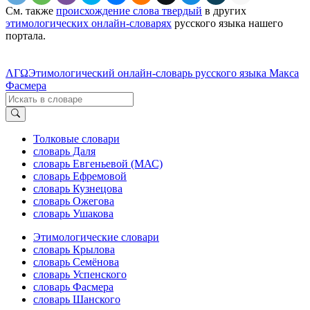
См. также
происхождение слова твердый
в других
этимологических онлайн-словарях
русского языка нашего
портала.
ΛΓΩ
Этимологический онлайн-словарь русского языка Макса
Фасмера
Толковые словари
словарь Даля
словарь Евгеньевой (МАС)
словарь Ефремовой
словарь Кузнецова
словарь Ожегова
словарь Ушакова
Этимологические словари
словарь Крылова
словарь Семёнова
словарь Успенского
словарь Фасмера
словарь Шанского