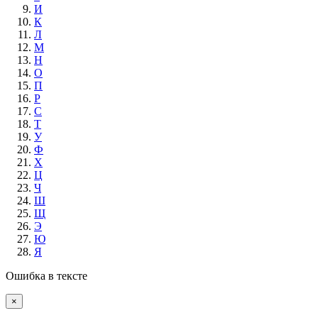
И
К
Л
М
Н
О
П
Р
С
Т
У
Ф
Х
Ц
Ч
Ш
Щ
Э
Ю
Я
Ошибка в тексте
×