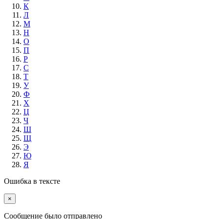
К
Л
М
Н
О
П
Р
С
Т
У
Ф
Х
Ц
Ч
Ш
Щ
Э
Ю
Я
Ошибка в тексте
×
Cообщение было отправлено