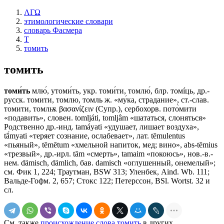
ΛΓΩ
этимологические словари
словарь Фасмера
Т
томить
томить
томи́ть
млю́, утоми́ть, укр. томи́ти, томлю́, блр. томíць, др.-
русск. томити, томлю, томль ж. «му́ка, страдание», ст.-слав.
томити, томлѭ βασανίζειν (Супр.), сербохорв. пото̀мити
«подавить», словен. tomljáti, tomljâm «шататься, слоняться»
Родственно др.-инд. tamáyati «удушает, лишает воздуха»,
tā́myati «теряет сознание, ослабевает», лат. tēmulentus
«пьяный», tēmētum «хмельной напиток, мед; вино», abs-tēmius
«трезвый», др.-ирл. tām «смерть», tamaim «покоюсь», нов.-в.-
нем. dämisch, dämlich, бав. damisch «оглушенный, онемелый»;
см. Фик 1, 224; Траутман, ВSW 313; Уленбек, Aind. Wb. 111;
Вальде-Гофм. 2, 657; Стокс 122; Петерссон, BSl. Wortst. 32 и
сл.
См. также
происхождение слова томить
в других