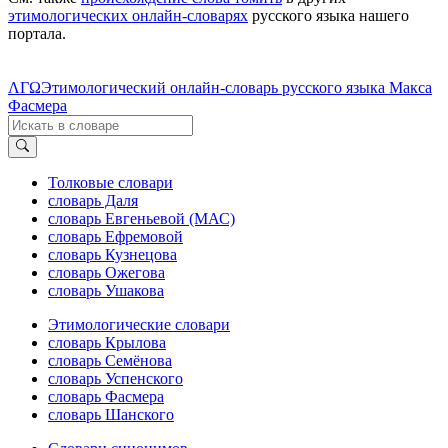
этимологических онлайн-словарях
русского языка нашего
портала.
ΛΓΩ
Этимологический онлайн-словарь русского языка Макса
Фасмера
Толковые словари
словарь Даля
словарь Евгеньевой (МАС)
словарь Ефремовой
словарь Кузнецова
словарь Ожегова
словарь Ушакова
Этимологические словари
словарь Крылова
словарь Семёнова
словарь Успенского
словарь Фасмера
словарь Шанского