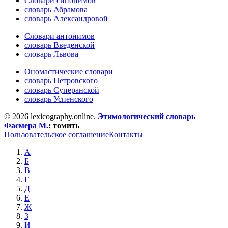
Словари синонимов
словарь Абрамова
словарь Александровой
Словари антонимов
словарь Введенской
словарь Львова
Ономастические словари
словарь Петровского
словарь Суперанской
словарь Успенского
© 2026 lexicography.online.
Этимологический словарь
Фасмера М.
:
томить
Пользовательское соглашение
Контакты
А
Б
В
Г
Д
Е
Ж
З
И