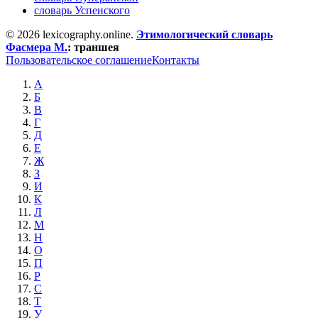
словарь Успенского
© 2026 lexicography.online.
Этимологический словарь
Фасмера М.
:
траншея
Пользовательское соглашение
Контакты
А
Б
В
Г
Д
Е
Ж
З
И
К
Л
М
Н
О
П
Р
С
Т
У