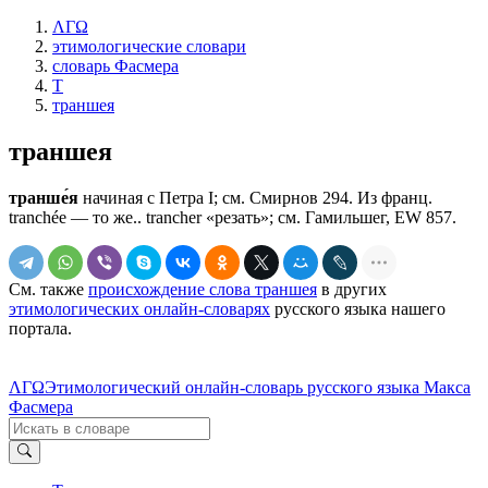
ΛΓΩ
этимологические словари
словарь Фасмера
Т
траншея
траншея
транше́я
начиная с Петра I; см. Смирнов 294. Из франц.
tranchée — то же.. trancher «резать»; см. Гамильшег, ЕW 857.
См. также
происхождение слова траншея
в других
этимологических онлайн-словарях
русского языка нашего
портала.
ΛΓΩ
Этимологический онлайн-словарь русского языка Макса
Фасмера