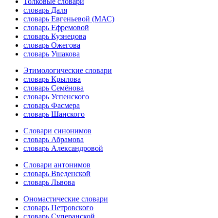
Толковые словари
словарь Даля
словарь Евгеньевой (МАС)
словарь Ефремовой
словарь Кузнецова
словарь Ожегова
словарь Ушакова
Этимологические словари
словарь Крылова
словарь Семёнова
словарь Успенского
словарь Фасмера
словарь Шанского
Словари синонимов
словарь Абрамова
словарь Александровой
Словари антонимов
словарь Введенской
словарь Львова
Ономастические словари
словарь Петровского
словарь Суперанской