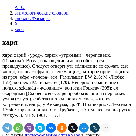
ΛΓΩ
этимологические словари
словарь Фасмера
Х
харя
харя
ха́ря
ха́рий «урод», харю́к «угрюмый», череповецк.
(Герасим.). Возм., сокращение имени собств. (см.
предыдущее). Следует отвергнуть сближение со ср.-лат. саrа
«лицо, голова» (франц. chère «лицо»), которое производится
из греч. κάρα «голова» (см. Гамильшег, ЕW 216; М.-Любке
159), вопреки Маценауэру (179). Неверно и сравнение с
польск. szkarada «чудовище», вопреки Горяеву (395); см.
ска́редный [Скорее всего, ха́ря преобразовано из первонач.
ухаря (от ухо), собственно «ушастая маска», которое
встречается, напр., у Аввакума, ср. Ф. Поликарпов, Лексикон
1704г.: харя «личина». См. Трубачев, «Этим. исслед. по русск.
языку», 3, МГУ, 1961. —
Т
.]
См. также
происхождение слова харя
в других