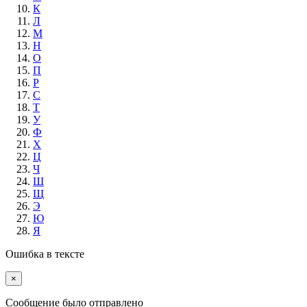
К
Л
М
Н
О
П
Р
С
Т
У
Ф
Х
Ц
Ч
Ш
Щ
Э
Ю
Я
Ошибка в тексте
×
Cообщение было отправлено