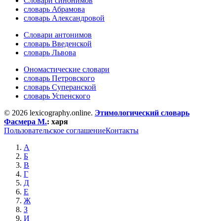
Словари синонимов
словарь Абрамова
словарь Александровой
Словари антонимов
словарь Введенской
словарь Львова
Ономастические словари
словарь Петровского
словарь Суперанской
словарь Успенского
© 2026 lexicography.online.
Этимологический словарь
Фасмера М.
:
харя
Пользовательское соглашение
Контакты
А
Б
В
Г
Д
Е
Ж
З
И