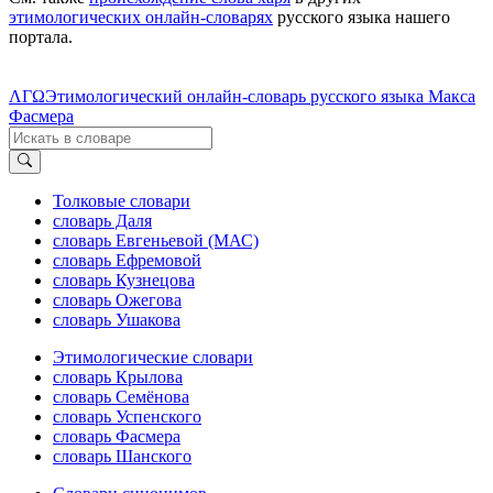
этимологических онлайн-словарях
русского языка нашего
портала.
ΛΓΩ
Этимологический онлайн-словарь русского языка Макса
Фасмера
Толковые словари
словарь Даля
словарь Евгеньевой (МАС)
словарь Ефремовой
словарь Кузнецова
словарь Ожегова
словарь Ушакова
Этимологические словари
словарь Крылова
словарь Семёнова
словарь Успенского
словарь Фасмера
словарь Шанского