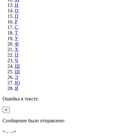
Н
О
П
Р
С
Т
У
Ф
Х
Ц
Ч
Ш
Щ
Э
Ю
Я
Ошибка в тексте
×
Cообщение было отправлено
«...
...»