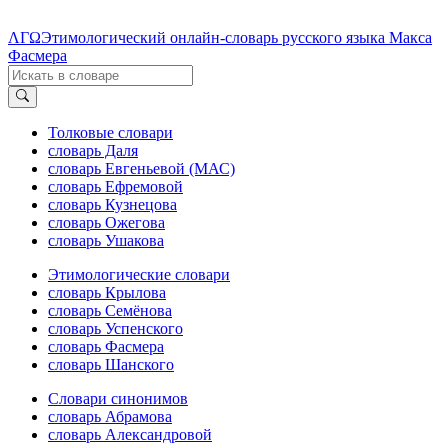
ΛΓΩ
Этимологический онлайн-словарь русского языка Макса
Фасмера
Толковые словари
словарь Даля
словарь Евгеньевой (МАС)
словарь Ефремовой
словарь Кузнецова
словарь Ожегова
словарь Ушакова
Этимологические словари
словарь Крылова
словарь Семёнова
словарь Успенского
словарь Фасмера
словарь Шанского
Словари синонимов
словарь Абрамова
словарь Александровой