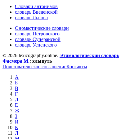
Словари антонимов
словарь Введенской
словарь Львова
Ономастические словари
словарь Петровского
словарь Суперанской
словарь Успенского
© 2026 lexicography.online.
Этимологический словарь
Фасмера М.
:
хлынуть
Пользовательское соглашение
Контакты
А
Б
В
Г
Д
Е
Ж
З
И
К
Л
М