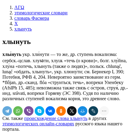
ΛΓΩ
этимологические словари
словарь Фасмера
Х
хлынуть
хлынуть
хлы́нуть
укр. хли́нути — то же, др. ступень вокализма:
сербск.-цслав. хлуꙗти, хлуɪѫ «течь (о крови)», болг. хлу́йна,
хлу́на «потечь, хлынуть (также о людях)», польск. chlunąć,
lunąć «обдать, хлынуть», укр. хлюну́ти; см. Бернекер I, 390;
Потебня, РФВ 4, 204. Невероятно заимствование из герм.
*flôjan, др.-сканд. flóа «струиться, течь», вопреки Уленбеку
(AfslPh 15, 485); невозможна также связь с о́стров, струя́, др.-
инд. srávati, вопреки Горяеву (ЭС 398). Судя по наличию
различных ступеней вокализма корня, это древнее слово.
См. также
происхождение слова хлынуть
в других
этимологических онлайн-словарях
русского языка нашего
портала.